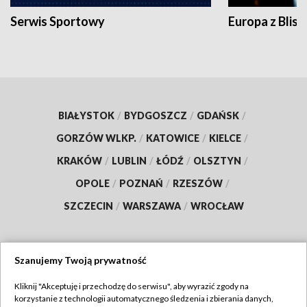
Serwis Sportowy
Europa z Blisk
BIAŁYSTOK
/
BYDGOSZCZ
/
GDAŃSK
/
GORZÓW WLKP.
/
KATOWICE
/
KIELCE
/
KRAKÓW
/
LUBLIN
/
ŁÓDŹ
/
OLSZTYN
/
OPOLE
/
POZNAŃ
/
RZESZÓW
/
SZCZECIN
/
WARSZAWA
/
WROCŁAW
Szanujemy Twoją prywatność
Dołącz do nas:
Kliknij "Akceptuję i przechodzę do serwisu", aby wyrazić zgody na
korzystanie z technologii automatycznego śledzenia i zbierania danych,
TVP