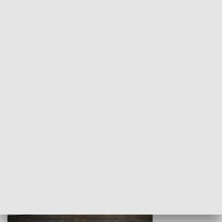
Z indeksem w ręku
Droga po suk
HISTORIA