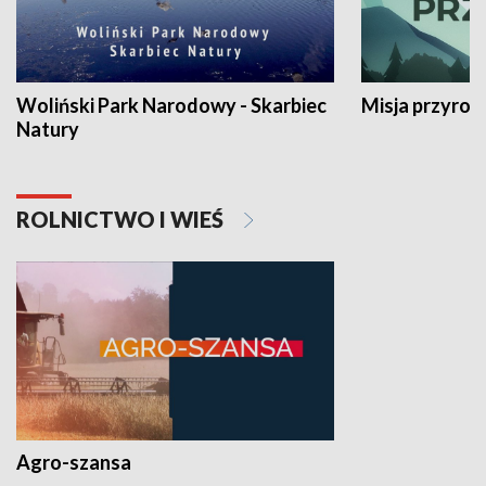
Woliński Park Narodowy - Skarbiec
Misja przyrod
Natury
ROLNICTWO I WIEŚ
Agro-szansa