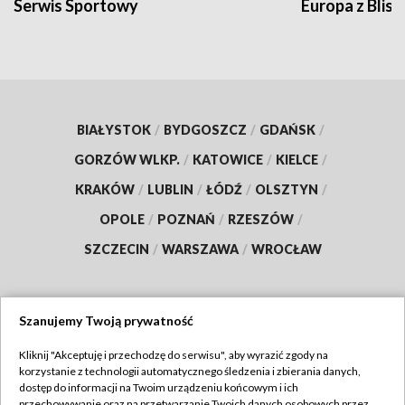
Serwis Sportowy
Europa z Blisk
BIAŁYSTOK
/
BYDGOSZCZ
/
GDAŃSK
/
GORZÓW WLKP.
/
KATOWICE
/
KIELCE
/
KRAKÓW
/
LUBLIN
/
ŁÓDŹ
/
OLSZTYN
/
OPOLE
/
POZNAŃ
/
RZESZÓW
/
SZCZECIN
/
WARSZAWA
/
WROCŁAW
Szanujemy Twoją prywatność
Dołącz do nas:
Kliknij "Akceptuję i przechodzę do serwisu", aby wyrazić zgody na
korzystanie z technologii automatycznego śledzenia i zbierania danych,
TVP
dostęp do informacji na Twoim urządzeniu końcowym i ich
Abonament TVP
przechowywanie oraz na przetwarzanie Twoich danych osobowych przez