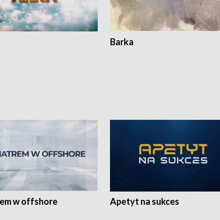
Barka
rem w offshore
Apetyt na sukces