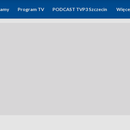
ramy
Program TV
PODCAST TVP3 Szczecin
Więce