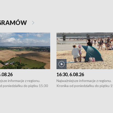
OGRAMÓW
5.08.26
16:30, 6.08.26
jsze informacje z regionu.
Najważniejsze informacje z regionu.
d poniedziałku do piątku 15:30
Kronika od poniedziałku do piątku 1
16:30 (+ rozmowa), 18:30, 21:30.
(flesz), 16:30 (+ rozmowa), 18:30, 21
y i święta 15:30 i 16:30
W weekendy i święta 15:30 i 16:30
8:30 i 21:30. Dziennikarze czekają
(flesz), 18:30 i 21:30. Dziennikarze c
a zgłoszenia: Szczecin - tel. 91-
na Państwa zgłoszenia: Szczecin - te
0, Koszalin - tel. 94-34-50-054,
4 8-10-400, Koszalin - tel. 94-34-50