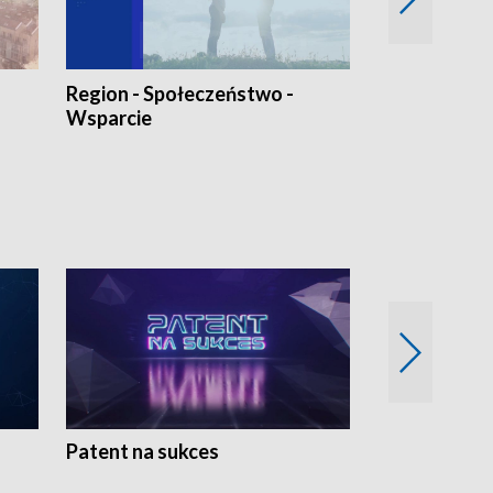
Region - Społeczeństwo -
Bez Barier
Wsparcie
Patent na sukces
Rolnictwo w 