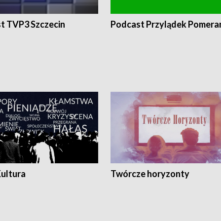
t TVP3 Szczecin
Podcast Przylądek Pomera
Kultura
Twórcze horyzonty