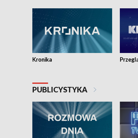
e-mail: kronika@tvp.pl.
e-mail: k
Kronika
Przegl
PUBLICYSTYKA