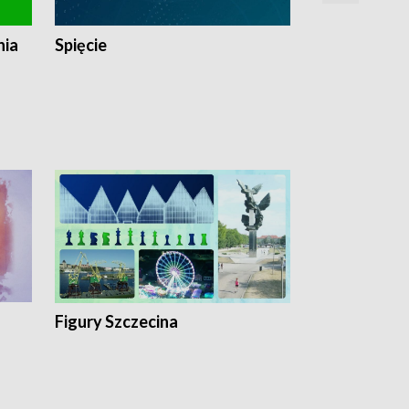
nia
Spięcie
Niedziałkow
Figury Szczecina