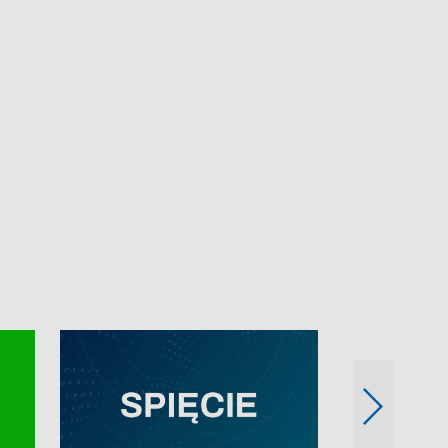
e-mail: kronika@tvp.pl.
e-mail: kronika@t