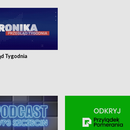
ronika@tvp.pl.
e-mail: kronika@tvp.pl.
ąd Tygodnia