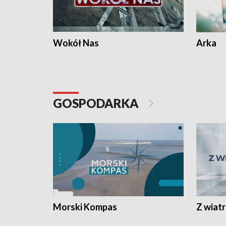
Wokół Nas
Arka
GOSPODARKA
Morski Kompas
Z wiat