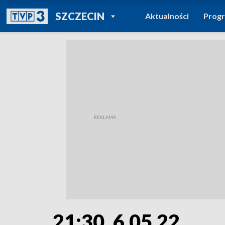
POWRÓT DO
SZCZECIN
Aktualności
Prog
TVP REGIONY
21:30, 6.05.22