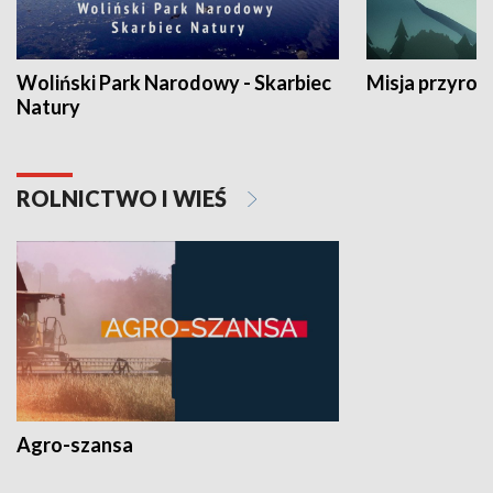
Woliński Park Narodowy - Skarbiec
Misja przyrod
Natury
ROLNICTWO I WIEŚ
Agro-szansa