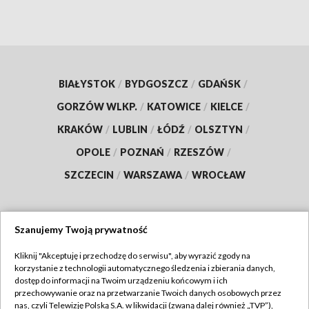
BIAŁYSTOK
/
BYDGOSZCZ
/
GDAŃSK
/
GORZÓW WLKP.
/
KATOWICE
/
KIELCE
/
KRAKÓW
/
LUBLIN
/
ŁÓDŹ
/
OLSZTYN
/
OPOLE
/
POZNAŃ
/
RZESZÓW
/
SZCZECIN
/
WARSZAWA
/
WROCŁAW
Szanujemy Twoją prywatność
Dołącz do nas:
Kliknij "Akceptuję i przechodzę do serwisu", aby wyrazić zgody na
korzystanie z technologii automatycznego śledzenia i zbierania danych,
TVP
dostęp do informacji na Twoim urządzeniu końcowym i ich
Abonament TVP
przechowywanie oraz na przetwarzanie Twoich danych osobowych przez
Regulamin TVP
nas, czyli Telewizję Polską S.A. w likwidacji (zwaną dalej również „TVP”),