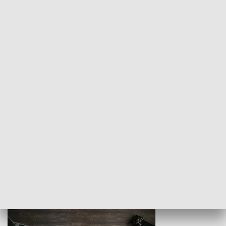
Z indeksem w ręku
Droga po suk
HISTORIA