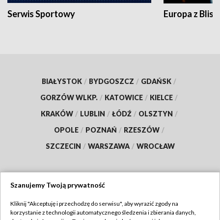
Serwis Sportowy
Europa z Blisk
BIAŁYSTOK
/
BYDGOSZCZ
/
GDAŃSK
/
GORZÓW WLKP.
/
KATOWICE
/
KIELCE
/
KRAKÓW
/
LUBLIN
/
ŁÓDŹ
/
OLSZTYN
/
OPOLE
/
POZNAŃ
/
RZESZÓW
/
SZCZECIN
/
WARSZAWA
/
WROCŁAW
Szanujemy Twoją prywatność
Dołącz do nas:
Kliknij "Akceptuję i przechodzę do serwisu", aby wyrazić zgody na
korzystanie z technologii automatycznego śledzenia i zbierania danych,
TVP