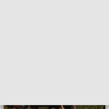
POWRÓT DO
SZCZECIN
TVP REGIONY
Jak chronić środowisko? Wiedzą już
przedszkolaki [WIDEO]
2022-05-10
Izabela Kozdraś / kb