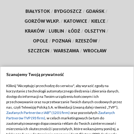
BIAŁYSTOK
/
BYDGOSZCZ
/
GDAŃSK
/
GORZÓW WLKP.
/
KATOWICE
/
KIELCE
/
KRAKÓW
/
LUBLIN
/
ŁÓDŹ
/
OLSZTYN
/
OPOLE
/
POZNAŃ
/
RZESZÓW
/
SZCZECIN
/
WARSZAWA
/
WROCŁAW
Szanujemy Twoją prywatność
Dołącz do nas:
Kliknij "Akceptuję i przechodzę do serwisu", aby wyrazić zgody na
korzystanie z technologii automatycznego śledzenia i zbierania danych,
TVP
dostęp do informacji na Twoim urządzeniu końcowym i ich
Abonament TVP
przechowywanie oraz na przetwarzanie Twoich danych osobowych przez
Regulamin TVP
nas, czyli Telewizję Polską S.A. w likwidacji (zwaną dalej również „TVP”),
Emisja w TVP
Polityka prywatności
Zaufanych Partnerów z IAB* (1201 firm)
oraz pozostałych
Zaufanych
Partnerów TVP (93 firm)
, w celach marketingowych (w tym do
Centrum informacji TVP
Moje zgody
zautomatyzowanego dopasowania reklam do Twoich zainteresowań i
mierzenia ich skuteczności) i pozostałych, które wskazujemy poniżej, a
Naziemna Telewizja Cyfrowa
Pomoc