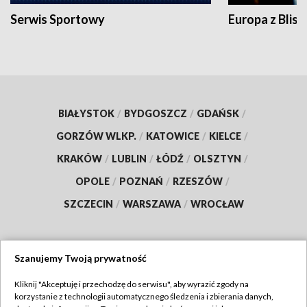
Serwis Sportowy
Europa z Blisk
BIAŁYSTOK
/
BYDGOSZCZ
/
GDAŃSK
/
GORZÓW WLKP.
/
KATOWICE
/
KIELCE
/
KRAKÓW
/
LUBLIN
/
ŁÓDŹ
/
OLSZTYN
/
OPOLE
/
POZNAŃ
/
RZESZÓW
/
SZCZECIN
/
WARSZAWA
/
WROCŁAW
Szanujemy Twoją prywatność
Dołącz do nas:
Kliknij "Akceptuję i przechodzę do serwisu", aby wyrazić zgody na
korzystanie z technologii automatycznego śledzenia i zbierania danych,
TVP