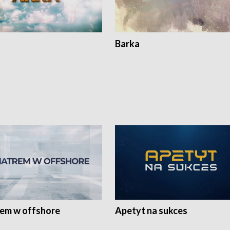
Barka
rem w offshore
Apetyt na sukces