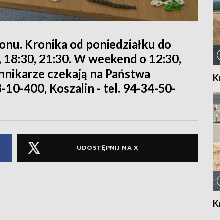
ionu. Kronika od poniedziałku do
0, 18:30, 21:30. W weekend o 12:30,
iennikarze czekają na Państwa
K
8-10-400, Koszalin - tel. 94-34-50-
UDOSTĘPNIJ NA X
K