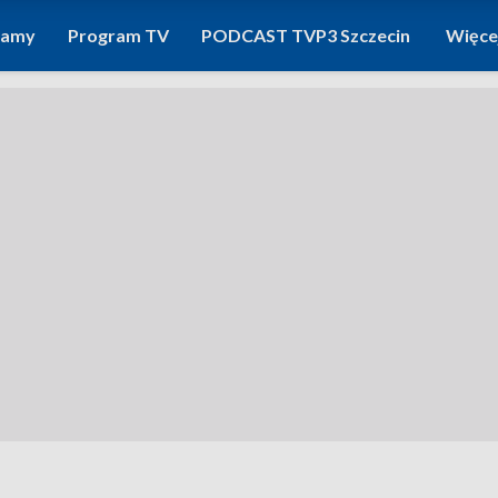
ramy
Program TV
PODCAST TVP3 Szczecin
Więce