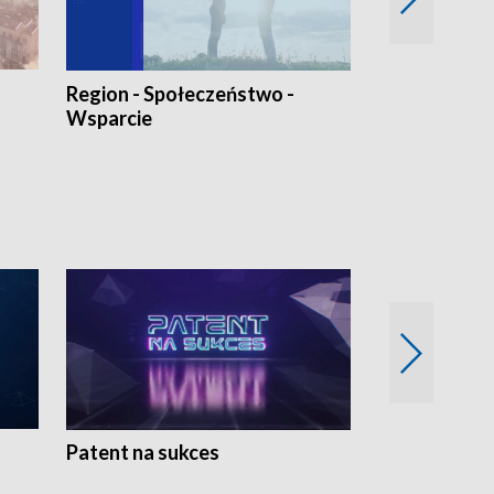
Region - Społeczeństwo -
Bez Barier
Wsparcie
Patent na sukces
Rolnictwo w 