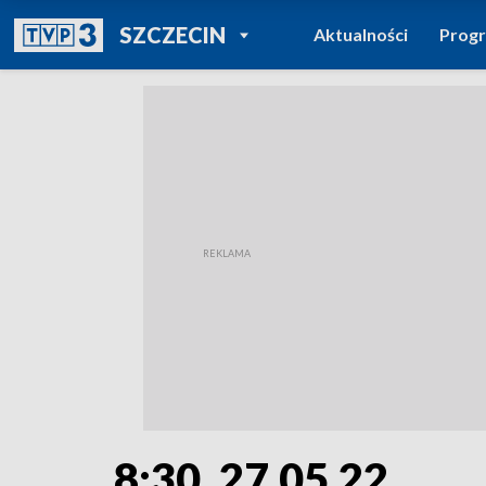
POWRÓT DO
SZCZECIN
Aktualności
Prog
TVP REGIONY
8:30, 27.05.22