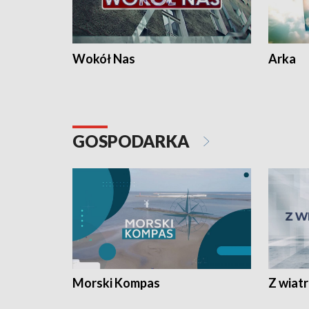
Wokół Nas
Arka
GOSPODARKA
Morski Kompas
Z wiat