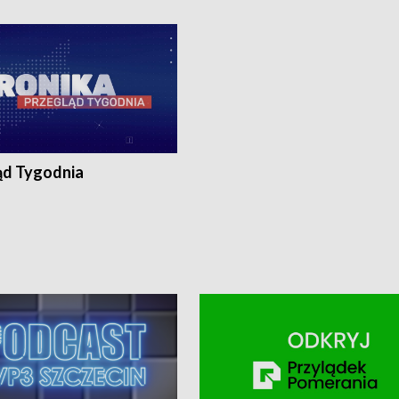
ronika@tvp.pl.
e-mail: kronika@tvp.pl.
ąd Tygodnia