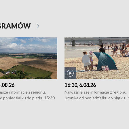
OGRAMÓW
5.08.26
16:30, 6.08.26
jsze informacje z regionu.
Najważniejsze informacje z regionu.
d poniedziałku do piątku 15:30
Kronika od poniedziałku do piątku 1
16:30 (+ rozmowa), 18:30, 21:30.
(flesz), 16:30 (+ rozmowa), 18:30, 21
y i święta 15:30 i 16:30
W weekendy i święta 15:30 i 16:30
8:30 i 21:30. Dziennikarze czekają
(flesz), 18:30 i 21:30. Dziennikarze c
a zgłoszenia: Szczecin - tel. 91-
na Państwa zgłoszenia: Szczecin - te
0, Koszalin - tel. 94-34-50-054,
4 8-10-400, Koszalin - tel. 94-34-50