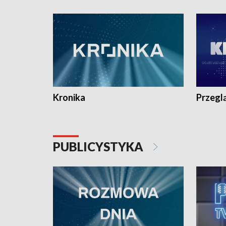
e-mail: kronika@tvp.pl.
e-mail: k
Kronika
Przegl
PUBLICYSTYKA