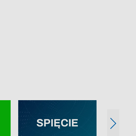
e-mail: kronika@tvp.pl.
e-mail: kronika@t