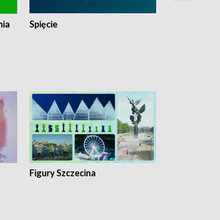
nia
Spięcie
Niedziałkow
Figury Szczecina