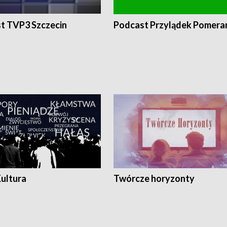
t TVP3 Szczecin
Podcast Przylądek Pomera
Kultura
Twórcze horyzonty