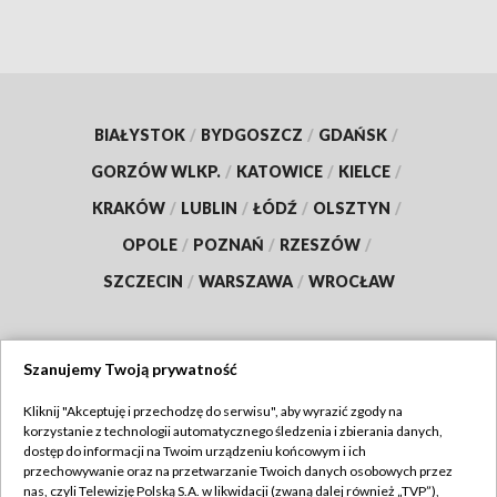
BIAŁYSTOK
/
BYDGOSZCZ
/
GDAŃSK
/
GORZÓW WLKP.
/
KATOWICE
/
KIELCE
/
KRAKÓW
/
LUBLIN
/
ŁÓDŹ
/
OLSZTYN
/
OPOLE
/
POZNAŃ
/
RZESZÓW
/
SZCZECIN
/
WARSZAWA
/
WROCŁAW
Szanujemy Twoją prywatność
Dołącz do nas:
Kliknij "Akceptuję i przechodzę do serwisu", aby wyrazić zgody na
korzystanie z technologii automatycznego śledzenia i zbierania danych,
TVP
dostęp do informacji na Twoim urządzeniu końcowym i ich
Abonament TVP
przechowywanie oraz na przetwarzanie Twoich danych osobowych przez
Regulamin TVP
nas, czyli Telewizję Polską S.A. w likwidacji (zwaną dalej również „TVP”),