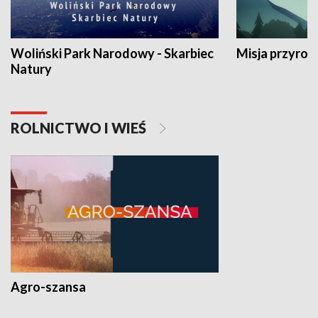
Woliński Park Narodowy - Skarbiec
Misja przyrod
Natury
ROLNICTWO I WIEŚ
Agro-szansa