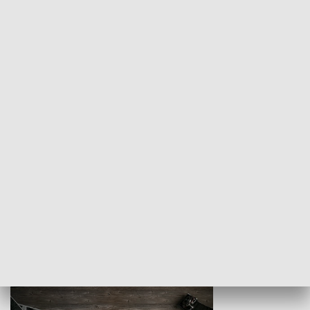
Z indeksem w ręku
Droga po suk
HISTORIA