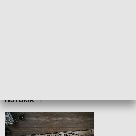
NAUKA I EDUKACJA
Z indeksem w ręku
Droga po suk
HISTORIA