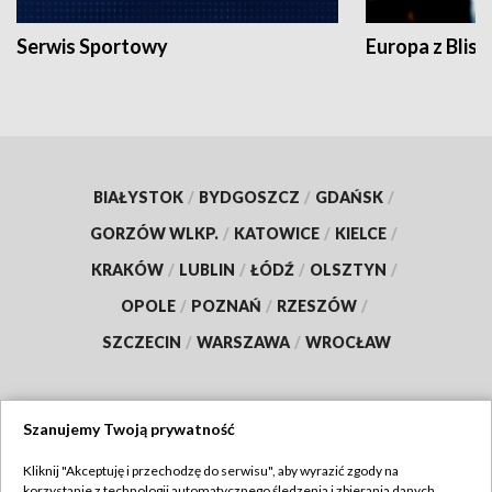
Serwis Sportowy
Europa z Blisk
BIAŁYSTOK
/
BYDGOSZCZ
/
GDAŃSK
/
GORZÓW WLKP.
/
KATOWICE
/
KIELCE
/
KRAKÓW
/
LUBLIN
/
ŁÓDŹ
/
OLSZTYN
/
OPOLE
/
POZNAŃ
/
RZESZÓW
/
SZCZECIN
/
WARSZAWA
/
WROCŁAW
Szanujemy Twoją prywatność
Dołącz do nas:
Kliknij "Akceptuję i przechodzę do serwisu", aby wyrazić zgody na
korzystanie z technologii automatycznego śledzenia i zbierania danych,