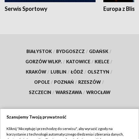
Serwis Sportowy
Europa z Blisk
BIAŁYSTOK
/
BYDGOSZCZ
/
GDAŃSK
/
GORZÓW WLKP.
/
KATOWICE
/
KIELCE
/
KRAKÓW
/
LUBLIN
/
ŁÓDŹ
/
OLSZTYN
/
OPOLE
/
POZNAŃ
/
RZESZÓW
/
SZCZECIN
/
WARSZAWA
/
WROCŁAW
Szanujemy Twoją prywatność
Dołącz do nas:
Kliknij "Akceptuję i przechodzę do serwisu", aby wyrazić zgody na
korzystanie z technologii automatycznego śledzenia i zbierania danych,
TVP