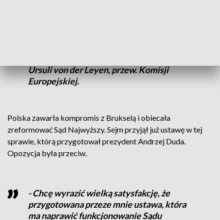
- Wszystkie krajowe plany odbudowy to
inwestycje w połączeniu z reformami.
Akceptacja tego planu jest połączona z
jasnym zobowiązaniem Polski, co do
niezależności sądownictwa – podkreśliła
Ursuli von der Leyen, przew. Komisji
Europejskiej.
Polska zawarła kompromis z Brukselą i obiecała
zreformować Sąd Najwyższy. Sejm przyjął już ustawę w tej
sprawie, którą przygotował prezydent Andrzej Duda.
Opozycja była przeciw.
- Chcę wyrazić wielką satysfakcję, że
przygotowana przeze mnie ustawa, która
ma naprawić funkcjonowanie Sądu