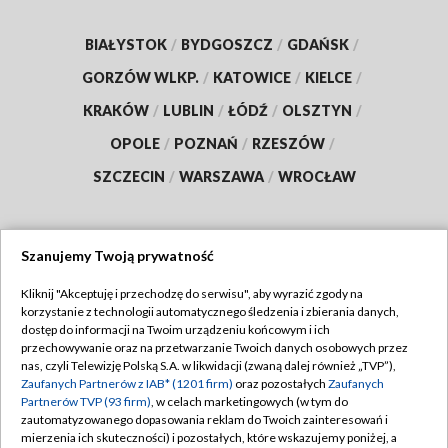
BIAŁYSTOK
/
BYDGOSZCZ
/
GDAŃSK
/
GORZÓW WLKP.
/
KATOWICE
/
KIELCE
/
KRAKÓW
/
LUBLIN
/
ŁÓDŹ
/
OLSZTYN
/
OPOLE
/
POZNAŃ
/
RZESZÓW
/
SZCZECIN
/
WARSZAWA
/
WROCŁAW
Szanujemy Twoją prywatność
Dołącz do nas:
Kliknij "Akceptuję i przechodzę do serwisu", aby wyrazić zgody na
korzystanie z technologii automatycznego śledzenia i zbierania danych,
TVP
dostęp do informacji na Twoim urządzeniu końcowym i ich
Abonament TVP
przechowywanie oraz na przetwarzanie Twoich danych osobowych przez
Regulamin TVP
nas, czyli Telewizję Polską S.A. w likwidacji (zwaną dalej również „TVP”),
Emisja w TVP
Polityka prywatności
Zaufanych Partnerów z IAB* (1201 firm)
oraz pozostałych
Zaufanych
Partnerów TVP (93 firm)
, w celach marketingowych (w tym do
Centrum informacji TVP
Moje zgody
zautomatyzowanego dopasowania reklam do Twoich zainteresowań i
mierzenia ich skuteczności) i pozostałych, które wskazujemy poniżej, a
Naziemna Telewizja Cyfrowa