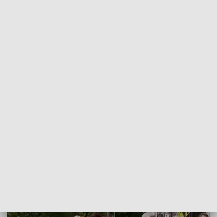
POWRÓT DO
SZCZECIN
TVP REGIONY
Manifestacja najważniejszych wartości.
Marsz dla Życia i Rodziny wrócił do
Koszalina [WIDEO]
2022-06-05
Anna Malec / ms