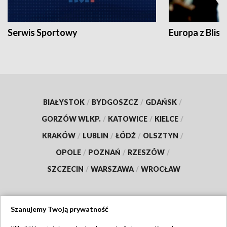
Serwis Sportowy
Europa z Blisk
BIAŁYSTOK
/
BYDGOSZCZ
/
GDAŃSK
/
GORZÓW WLKP.
/
KATOWICE
/
KIELCE
/
KRAKÓW
/
LUBLIN
/
ŁÓDŹ
/
OLSZTYN
/
OPOLE
/
POZNAŃ
/
RZESZÓW
/
SZCZECIN
/
WARSZAWA
/
WROCŁAW
Szanujemy Twoją prywatność
Dołącz do nas: