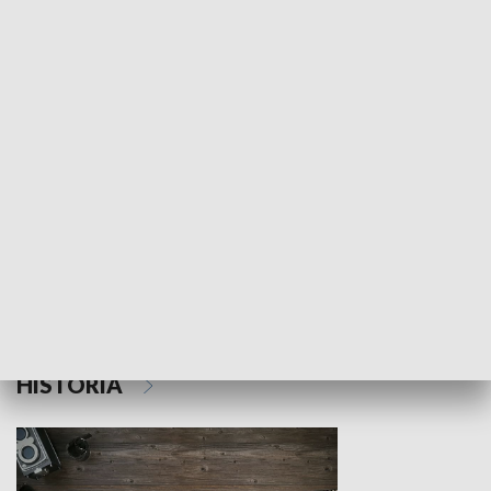
NAUKA I EDUKACJA
Z indeksem w ręku
Droga po suk
HISTORIA