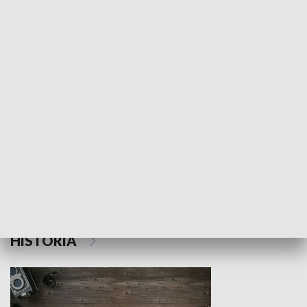
NAUKA I EDUKACJA
Z indeksem w ręku
Droga po suk
HISTORIA