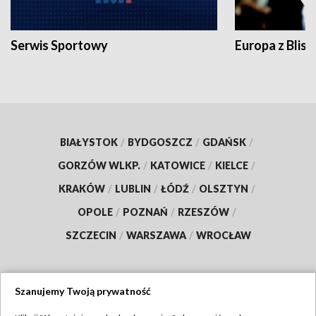
Serwis Sportowy
Europa z Blisk
BIAŁYSTOK
/
BYDGOSZCZ
/
GDAŃSK
/
GORZÓW WLKP.
/
KATOWICE
/
KIELCE
/
KRAKÓW
/
LUBLIN
/
ŁÓDŹ
/
OLSZTYN
/
OPOLE
/
POZNAŃ
/
RZESZÓW
/
SZCZECIN
/
WARSZAWA
/
WROCŁAW
Szanujemy Twoją prywatność
Dołącz do nas: