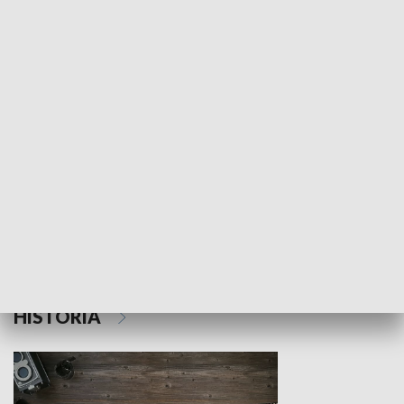
NAUKA I EDUKACJA
Z indeksem w ręku
Droga po suk
HISTORIA