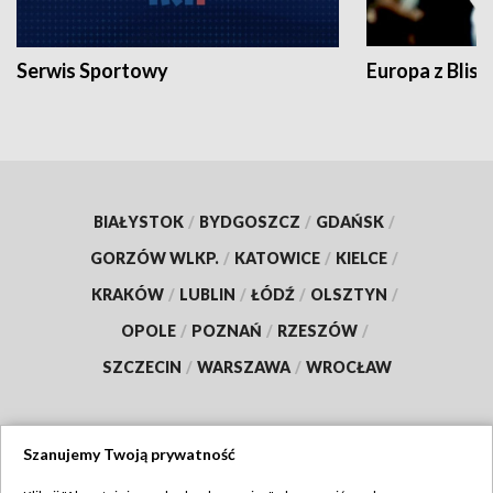
Serwis Sportowy
Europa z Blisk
BIAŁYSTOK
/
BYDGOSZCZ
/
GDAŃSK
/
GORZÓW WLKP.
/
KATOWICE
/
KIELCE
/
KRAKÓW
/
LUBLIN
/
ŁÓDŹ
/
OLSZTYN
/
OPOLE
/
POZNAŃ
/
RZESZÓW
/
SZCZECIN
/
WARSZAWA
/
WROCŁAW
Szanujemy Twoją prywatność
Dołącz do nas: