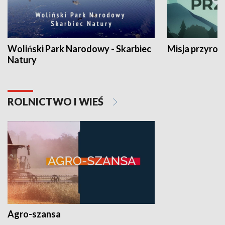
Woliński Park Narodowy - Skarbiec
Misja przyrod
Natury
ROLNICTWO I WIEŚ
Agro-szansa