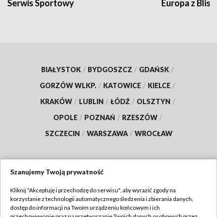
Serwis Sportowy
Europa z Blisk
BIAŁYSTOK
/
BYDGOSZCZ
/
GDAŃSK
/
GORZÓW WLKP.
/
KATOWICE
/
KIELCE
/
KRAKÓW
/
LUBLIN
/
ŁÓDŹ
/
OLSZTYN
/
OPOLE
/
POZNAŃ
/
RZESZÓW
/
SZCZECIN
/
WARSZAWA
/
WROCŁAW
Szanujemy Twoją prywatność
Dołącz do nas:
Kliknij "Akceptuję i przechodzę do serwisu", aby wyrazić zgody na
korzystanie z technologii automatycznego śledzenia i zbierania danych,
TVP
dostęp do informacji na Twoim urządzeniu końcowym i ich
Abonament TVP
przechowywanie oraz na przetwarzanie Twoich danych osobowych przez