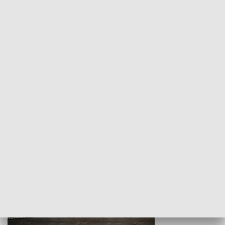
Z indeksem w ręku
Droga po suk
HISTORIA