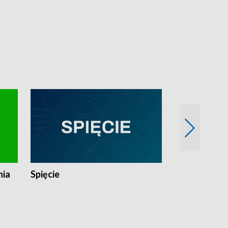
nia
Spięcie
Niedziałkow