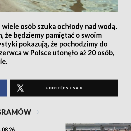
 że wiele osób szuka ochłody nad wodą.
, że będziemy pamiętać o swoim
ystyki pokazują, że pochodzimy do
zerwca w Polsce utonęło aż 20 osób,
ie.
UDOSTĘPNIJ NA X
OGRAMÓW