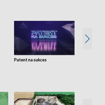
Patent na sukces
Rolnictwo w 