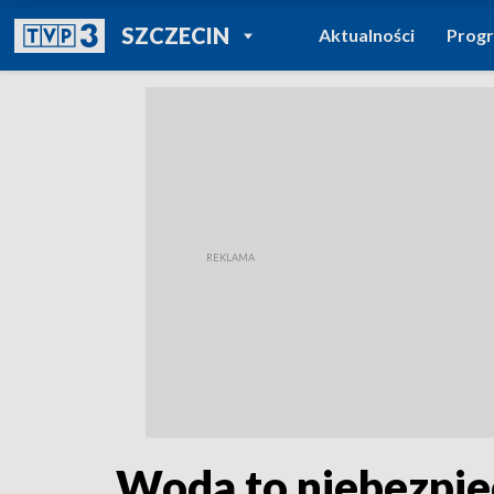
POWRÓT DO
SZCZECIN
Aktualności
Prog
TVP REGIONY
Woda to niebezpie