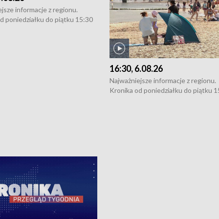
5.08.26
16:30, 6.08.26
jsze informacje z regionu.
Najważniejsze informacje z regionu.
d poniedziałku do piątku 15:30
Kronika od poniedziałku do piątku 1
16:30 (+ rozmowa), 18:30, 21:30.
(flesz), 16:30 (+ rozmowa), 18:30, 21
y i święta 15:30 i 16:30
W weekendy i święta 15:30 i 16:30
8:30 i 21:30. Dziennikarze czekają
(flesz), 18:30 i 21:30. Dziennikarze c
a zgłoszenia: Szczecin - tel. 91-
na Państwa zgłoszenia: Szczecin - te
0, Koszalin - tel. 94-34-50-054,
4 8-10-400, Koszalin - tel. 94-34-50
ronika@tvp.pl.
e-mail: kronika@tvp.pl.