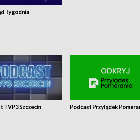
ąd Tygodnia
t TVP3 Szczecin
Podcast Przylądek Pomera