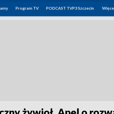
ramy
Program TV
PODCAST TVP3 Szczecin
Więce
czny żywioł. Apel o roz