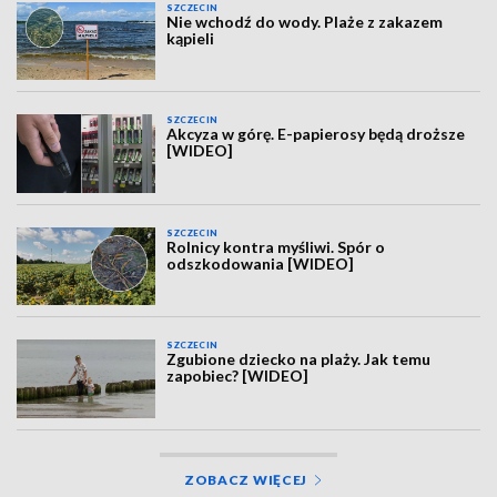
SZCZECIN
Nie wchodź do wody. Plaże z zakazem
kąpieli
SZCZECIN
Akcyza w górę. E-papierosy będą droższe
[WIDEO]
SZCZECIN
Rolnicy kontra myśliwi. Spór o
odszkodowania [WIDEO]
SZCZECIN
Zgubione dziecko na plaży. Jak temu
zapobiec? [WIDEO]
ZOBACZ WIĘCEJ