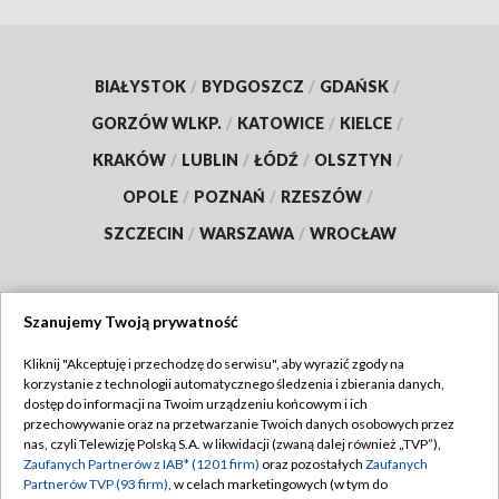
BIAŁYSTOK
/
BYDGOSZCZ
/
GDAŃSK
/
GORZÓW WLKP.
/
KATOWICE
/
KIELCE
/
KRAKÓW
/
LUBLIN
/
ŁÓDŹ
/
OLSZTYN
/
OPOLE
/
POZNAŃ
/
RZESZÓW
/
SZCZECIN
/
WARSZAWA
/
WROCŁAW
Szanujemy Twoją prywatność
Dołącz do nas:
Kliknij "Akceptuję i przechodzę do serwisu", aby wyrazić zgody na
korzystanie z technologii automatycznego śledzenia i zbierania danych,
TVP
dostęp do informacji na Twoim urządzeniu końcowym i ich
Abonament TVP
przechowywanie oraz na przetwarzanie Twoich danych osobowych przez
Regulamin TVP
nas, czyli Telewizję Polską S.A. w likwidacji (zwaną dalej również „TVP”),
Emisja w TVP
Polityka prywatności
Zaufanych Partnerów z IAB* (1201 firm)
oraz pozostałych
Zaufanych
Partnerów TVP (93 firm)
, w celach marketingowych (w tym do
Centrum informacji TVP