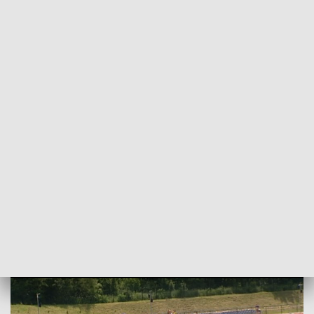
POWRÓT DO
SZCZECIN
TVP REGIONY
Mistrzostwa Polski juniorów w dwuboju i
trójboju nowoczesnym [WIDEO]
2022-06-20
Sławomir Pankowski / zs