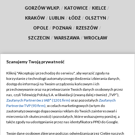
GORZÓW WLKP.
/
KATOWICE
/
KIELCE
/
KRAKÓW
/
LUBLIN
/
ŁÓDŹ
/
OLSZTYN
/
OPOLE
/
POZNAŃ
/
RZESZÓW
/
SZCZECIN
/
WARSZAWA
/
WROCŁAW
Szanujemy Twoją prywatność
Dołącz do nas:
Kliknij "Akceptuję i przechodzę do serwisu", aby wyrazić zgody na
korzystanie z technologii automatycznego śledzenia i zbierania danych,
TVP
dostęp do informacji na Twoim urządzeniu końcowym i ich
Abonament TVP
przechowywanie oraz na przetwarzanie Twoich danych osobowych przez
Regulamin TVP
nas, czyli Telewizję Polską S.A. w likwidacji (zwaną dalej również „TVP”),
Emisja w TVP
Polityka prywatności
Zaufanych Partnerów z IAB* (1201 firm)
oraz pozostałych
Zaufanych
Partnerów TVP (93 firm)
, w celach marketingowych (w tym do
Centrum informacji TVP
Moje zgody
zautomatyzowanego dopasowania reklam do Twoich zainteresowań i
mierzenia ich skuteczności) i pozostałych, które wskazujemy poniżej, a
Naziemna Telewizja Cyfrowa
Pomoc
także zgody na udostępnianie przez nas identyfikatora PPID do Google.
Sklep TVP
Biuro reklamy
Twoje dane osobowe zbierane podczas odwiedzania przez Ciebie naszych