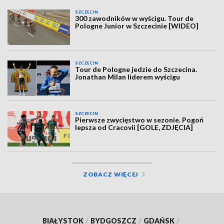
SZCZECIN
300 zawodników w wyścigu. Tour de
Pologne Junior w Szczecinie [WIDEO]
SZCZECIN
Tour de Pologne jedzie do Szczecina.
Jonathan Milan liderem wyścigu
SZCZECIN
Pierwsze zwycięstwo w sezonie. Pogoń
lepsza od Cracovii [GOLE, ZDJĘCIA]
ZOBACZ WIĘCEJ
BIAŁYSTOK
/
BYDGOSZCZ
/
GDAŃSK
/