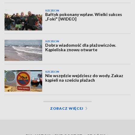
SZCZECIN
Bałtyk pokonany wpław. Wielki sukces
,,Foki" [WIDEO]
SZCZECIN
Dobra wiadomość dla plażowiczów.
Kąpieliska znowu otwarte
SZCZECIN
Nie wszędzie wejdziesz do wody. Zakaz
kąpieli na sześciu plażach
ZOBACZ WIĘCEJ