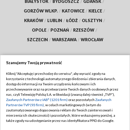
BIAŁYSTOK
/
BYDGOSZCZ
/
GDAŃSK
/
GORZÓW WLKP.
/
KATOWICE
/
KIELCE
/
KRAKÓW
/
LUBLIN
/
ŁÓDŹ
/
OLSZTYN
/
OPOLE
/
POZNAŃ
/
RZESZÓW
/
SZCZECIN
/
WARSZAWA
/
WROCŁAW
Szanujemy Twoją prywatność
Dołącz do nas:
Kliknij "Akceptuję i przechodzę do serwisu", aby wyrazić zgody na
korzystanie z technologii automatycznego śledzenia i zbierania danych,
TVP
dostęp do informacji na Twoim urządzeniu końcowym i ich
Abonament TVP
przechowywanie oraz na przetwarzanie Twoich danych osobowych przez
Regulamin TVP
nas, czyli Telewizję Polską S.A. w likwidacji (zwaną dalej również „TVP”),
Emisja w TVP
Polityka prywatności
Zaufanych Partnerów z IAB* (1201 firm)
oraz pozostałych
Zaufanych
Partnerów TVP (93 firm)
, w celach marketingowych (w tym do
Centrum informacji TVP
Moje zgody
zautomatyzowanego dopasowania reklam do Twoich zainteresowań i
mierzenia ich skuteczności) i pozostałych, które wskazujemy poniżej, a
Naziemna Telewizja Cyfrowa
Pomoc
także zgody na udostępnianie przez nas identyfikatora PPID do Google.
Sklep TVP
Biuro reklamy