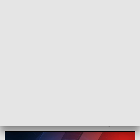
POWRÓT DO
SZCZECIN
TVP REGIONY
Czeka nas gorące lato. Rozmowa z
Grzegorzem Walijewskim z IMGW
[WIDEO]
2022-06-22
ms