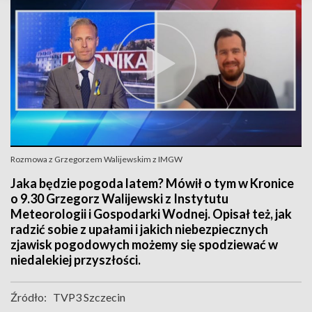
Rozmowa z Grzegorzem Walijewskim z IMGW
Jaka będzie pogoda latem? Mówił o tym w Kronice
o 9.30 Grzegorz Walijewski z Instytutu
Meteorologii i Gospodarki Wodnej. Opisał też, jak
radzić sobie z upałami i jakich niebezpiecznych
zjawisk pogodowych możemy się spodziewać w
niedalekiej przyszłości.
Źródło:
TVP3 Szczecin