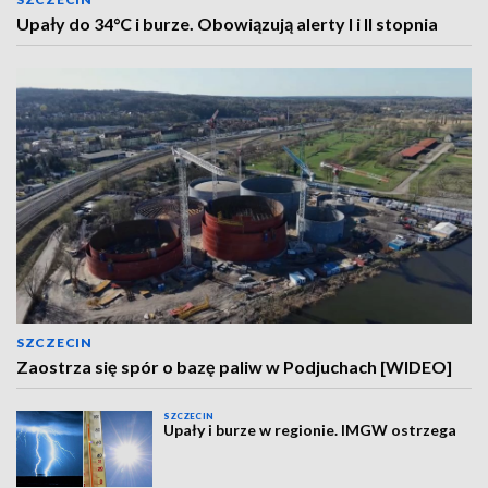
Upały do 34°C i burze. Obowiązują alerty I i II stopnia
SZCZECIN
Zaostrza się spór o bazę paliw w Podjuchach [WIDEO]
SZCZECIN
Upały i burze w regionie. IMGW ostrzega