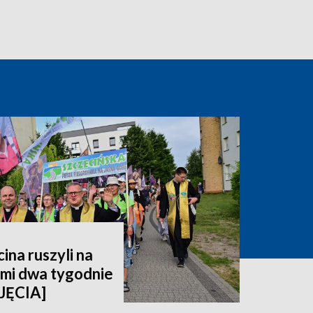
ina ruszyli na
imi dwa tygodnie
JĘCIA]