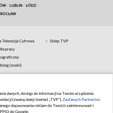
KÓW
/
LUBLIN
/
ŁÓDŹ
/
ROCŁAW
 Telewizja Cyfrowa
Sklep TVP
la prasy
tograficzny
sing (znaki)
klamy
Kontakt
rania danych, dostęp do informacji na Twoim urządzeniu
idacji (zwaną dalej również „TVP”),
Zaufanych Partnerów
anego dopasowania reklam do Twoich zainteresowań i
a PPID do Google.