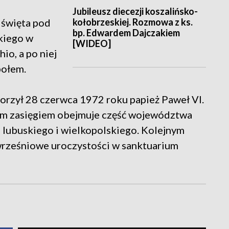
Jubileusz diecezji koszalińsko-
kołobrzeskiej. Rozmowa z ks.
 święta pod
bp. Edwardem Dajczakiem
kiego w
[WIDEO]
io, a po niej
połem.
orzył 28 czerwca 1972 roku papież Paweł VI.
woim zasięgiem obejmuje część województwa
lubuskiego i wielkopolskiego. Kolejnym
wrześniowe uroczystości w sanktuarium