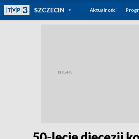
POWRÓT DO
SZCZECIN
Aktualności
Prog
TVP REGIONY
50-lecie diecezji k