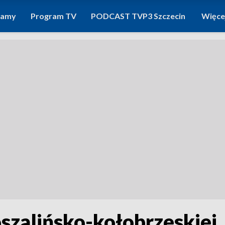
ramy
Program TV
PODCAST TVP3 Szczecin
Więce
oszalińsko-kołobrzeskiej