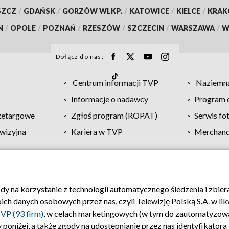
SZCZ
/
GDAŃSK
/
GORZÓW WLKP.
/
KATOWICE
/
KIELCE
/
KRA
N
/
OPOLE
/
POZNAŃ
/
RZESZÓW
/
SZCZECIN
/
WARSZAWA
/
W
Dołącz do nas:
Centrum informacji TVP
Naziemna
Informacje o nadawcy
Program d
zetargowe
Zgłoś program (ROPAT)
Serwis fo
wizyjna
Kariera w TVP
Merchandi
Polityka prywatności
Moje zgody
Pomoc
Biuro re
ody na korzystanie z technologii automatycznego śledzenia i zbie
 danych osobowych przez nas, czyli Telewizję Polską S.A. w likw
VP (93 firm)
, w celach marketingowych (w tym do zautomatyzow
 poniżej, a także zgody na udostępnianie przez nas identyfikator