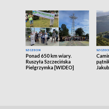
SZCZECIN
SZCZEC
Ponad 650 km wiary.
Camin
Ruszyła Szczecińska
pątni
Pielgrzymka [WIDEO]
Jakub