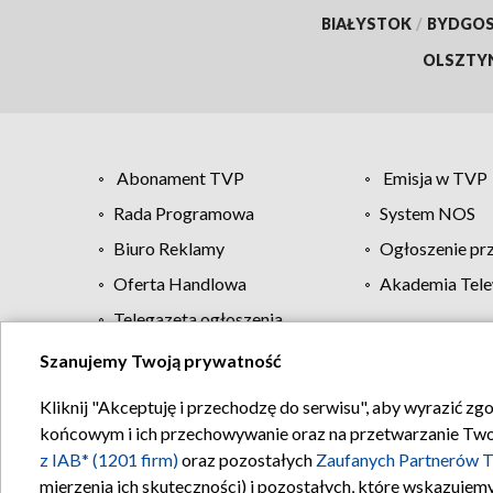
BIAŁYSTOK
/
BYDGO
OLSZTY
Abonament TVP
Emisja w TVP
Rada Programowa
System NOS
Biuro Reklamy
Ogłoszenie pr
Oferta Handlowa
Akademia Tele
Telegazeta ogłoszenia
Szanujemy Twoją prywatność
Regulamin TVP
Kliknij "Akceptuję i przechodzę do serwisu", aby wyrazić zg
końcowym i ich przechowywanie oraz na przetwarzanie Twoich
z IAB* (1201 firm)
oraz pozostałych
Zaufanych Partnerów T
mierzenia ich skuteczności) i pozostałych, które wskazujemy