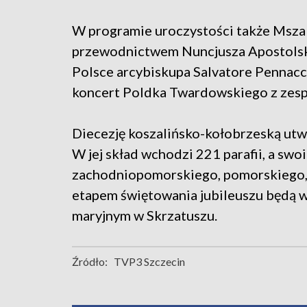
W programie uroczystości także Msza
przewodnictwem Nuncjusza Apostols
Polsce arcybiskupa Salvatore Pennacch
koncert Poldka Twardowskiego z zes
Diecezję koszalińsko-kołobrzeską utw
W jej skład wchodzi 221 parafii, a s
zachodniopomorskiego, pomorskiego, 
etapem świętowania jubileuszu będą 
maryjnym w Skrzatuszu.
Źródło:
TVP3 Szczecin