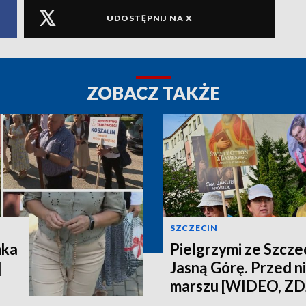
UDOSTĘPNIJ NA X
ZOBACZ TAKŻE
SZCZECIN
mka
Pielgrzymi ze Szczec
]
Jasną Górę. Przed n
marszu [WIDEO, ZD