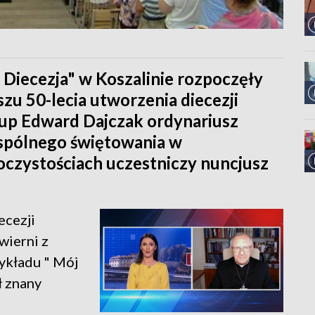
 Diecezja" w Koszalinie rozpoczęły
uszu 50-lecia utworzenia diecezji
kup Edward Dajczak ordynariusz
wspólnego świętowania w
oczystościach uczestniczy nuncjusz
ecezji
wierni z
ykładu " Mój
ł znany