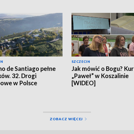
IN
SZCZECIN
o de Santiago pełne
Jak mówić o Bogu? Kur
ków. 32. Drogi
„Paweł” w Koszalinie
owe w Polsce
[WIDEO]
ZOBACZ WIĘCEJ