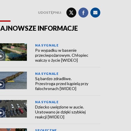
UDOSTĘPNIJ:
AJNOWSZE INFORMACJE
NA SYGNALE
Po wypadku w basenie
przeciwpożarowym. Chłopiec
walczy o życie [WIDEO]
NA SYGNALE
Są bardzo zdradliwe.
Przestroga przed kąpielą przy
falochronach [WIDEO]
NA SYGNALE
Dziecko uwięzione w aucie.
Uratowano je dzięki szybkiej
reakcji [WIDEO]
SPOŁECZNE