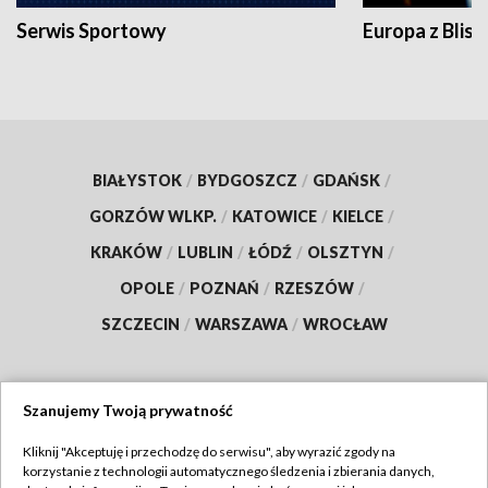
Serwis Sportowy
Europa z Blisk
BIAŁYSTOK
/
BYDGOSZCZ
/
GDAŃSK
/
GORZÓW WLKP.
/
KATOWICE
/
KIELCE
/
KRAKÓW
/
LUBLIN
/
ŁÓDŹ
/
OLSZTYN
/
OPOLE
/
POZNAŃ
/
RZESZÓW
/
SZCZECIN
/
WARSZAWA
/
WROCŁAW
Szanujemy Twoją prywatność
Dołącz do nas:
Kliknij "Akceptuję i przechodzę do serwisu", aby wyrazić zgody na
korzystanie z technologii automatycznego śledzenia i zbierania danych,
TVP