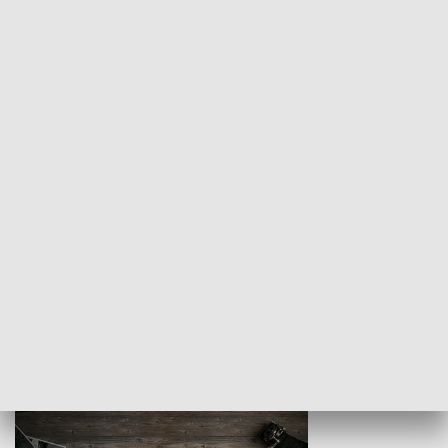
Z indeksem w ręku
Droga po suk
HISTORIA