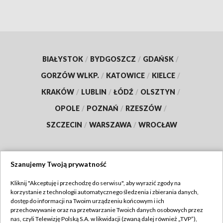
BIAŁYSTOK
/
BYDGOSZCZ
/
GDAŃSK
/
GORZÓW WLKP.
/
KATOWICE
/
KIELCE
/
KRAKÓW
/
LUBLIN
/
ŁÓDŹ
/
OLSZTYN
/
OPOLE
/
POZNAŃ
/
RZESZÓW
/
SZCZECIN
/
WARSZAWA
/
WROCŁAW
Szanujemy Twoją prywatność
Dołącz do nas:
Kliknij "Akceptuję i przechodzę do serwisu", aby wyrazić zgody na
korzystanie z technologii automatycznego śledzenia i zbierania danych,
TVP
dostęp do informacji na Twoim urządzeniu końcowym i ich
Abonament TVP
przechowywanie oraz na przetwarzanie Twoich danych osobowych przez
Regulamin TVP
nas, czyli Telewizję Polską S.A. w likwidacji (zwaną dalej również „TVP”),