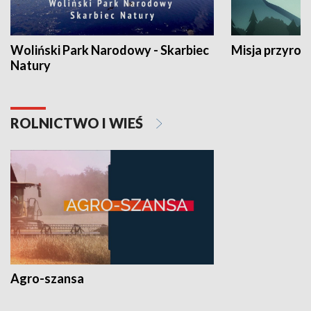
Woliński Park Narodowy - Skarbiec
Misja przyrod
Natury
ROLNICTWO I WIEŚ
Agro-szansa