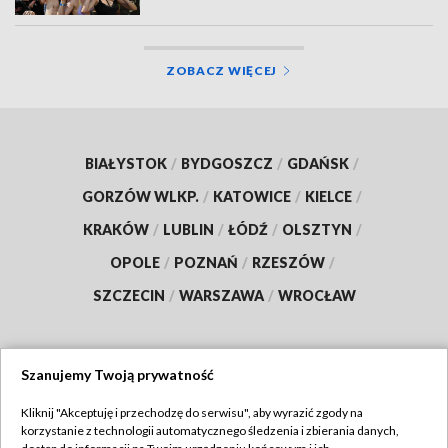
ZOBACZ WIĘCEJ
BIAŁYSTOK
/
BYDGOSZCZ
/
GDAŃSK
/
GORZÓW WLKP.
/
KATOWICE
/
KIELCE
/
KRAKÓW
/
LUBLIN
/
ŁÓDŹ
/
OLSZTYN
/
OPOLE
/
POZNAŃ
/
RZESZÓW
/
SZCZECIN
/
WARSZAWA
/
WROCŁAW
Szanujemy Twoją prywatność
Dołącz do nas:
Kliknij "Akceptuję i przechodzę do serwisu", aby wyrazić zgody na
korzystanie z technologii automatycznego śledzenia i zbierania danych,
TVP