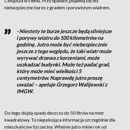
Celsjusza w cieniu. Przy upałach, pojawią się też
niebezpieczne burze z gradem i porywistym wiatrem.
- Niestety te burze jeszcze będą silniejsze
i porywy wiatru do 100 kilometrów na
godzinę. Jutro może być niebezpiecznie
jeszcze z tego względu, że taki wiatr może
wyrywać drzewa z korzeniami, może
uszkadzać budynki. Może też padać grad,
który może mieć wielkości 5
centymetrów. Naprawdę jutro proszę
uważać – apeluje Grzegorz Walijewski z
IMGW.
Do tego dojdą opady deszczu do 50 litrów na metr
kwadratowy. To niepokojąca informacja szczególnie dla
mieszkańców Szczecina. Właśnie jutro minie rok od