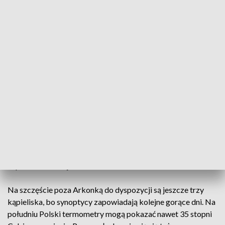
żeby zamknąć obiekt. Oczywiście w
obawie o bezpieczeństwo osób, które na
niego przychodzą – informuje Andrzej
Kus, rzecznik miasta Szczecina ds.
gospodarki komunalnej i ochrony
środowiska.
Najprawdopodobniej problemem jest higiena
korzystających, a właściwie - jej brak. Aktualnie trwają prace
nad uzdatnianiem wody. - Po dwóch dniach okaże się, czy
wyhodowały się kolejne bakterie, czy nie. Jeśli tych bakterii
nie będzie, to w sobotę obiekt niezwłocznie otworzymy –
zapewnia Andrzej Kus.
Na szczęście poza Arkonką do dyspozycji są jeszcze trzy
kąpieliska, bo synoptycy zapowiadają kolejne gorące dni. Na
południu Polski termometry mogą pokazać nawet 35 stopni