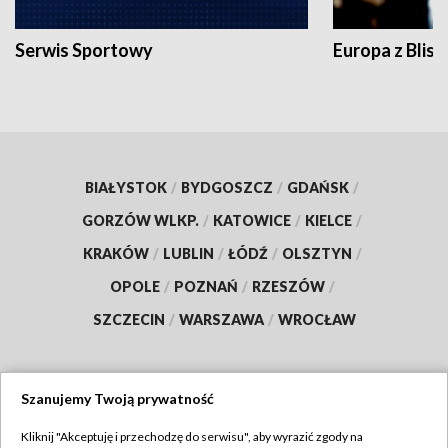
Serwis Sportowy
Europa z Blisk
BIAŁYSTOK
/
BYDGOSZCZ
/
GDAŃSK
/
GORZÓW WLKP.
/
KATOWICE
/
KIELCE
/
KRAKÓW
/
LUBLIN
/
ŁÓDŹ
/
OLSZTYN
/
OPOLE
/
POZNAŃ
/
RZESZÓW
/
SZCZECIN
/
WARSZAWA
/
WROCŁAW
Szanujemy Twoją prywatność
Dołącz do nas:
Kliknij "Akceptuję i przechodzę do serwisu", aby wyrazić zgody na