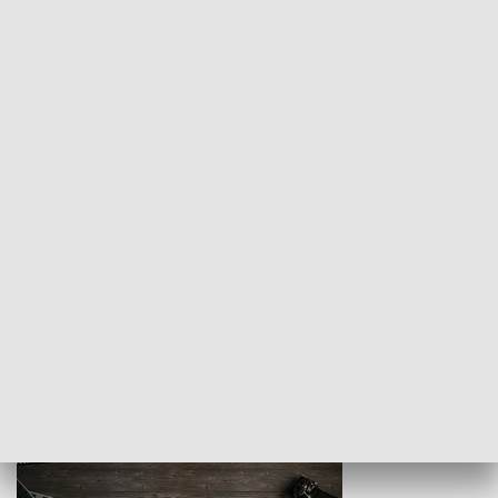
Z indeksem w ręku
Droga po suk
HISTORIA