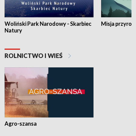
Woliński Park Narodowy - Skarbiec
Misja przyrod
Natury
ROLNICTWO I WIEŚ
Agro-szansa