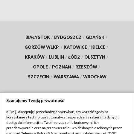
BIAŁYSTOK
/
BYDGOSZCZ
/
GDAŃSK
/
GORZÓW WLKP.
/
KATOWICE
/
KIELCE
/
KRAKÓW
/
LUBLIN
/
ŁÓDŹ
/
OLSZTYN
/
OPOLE
/
POZNAŃ
/
RZESZÓW
/
SZCZECIN
/
WARSZAWA
/
WROCŁAW
Szanujemy Twoją prywatność
Dołącz do nas:
Kliknij "Akceptuję i przechodzę do serwisu", aby wyrazić zgody na
korzystanie z technologii automatycznego śledzenia i zbierania danych,
TVP
dostęp do informacji na Twoim urządzeniu końcowym i ich
Abonament TVP
przechowywanie oraz na przetwarzanie Twoich danych osobowych przez
Regulamin TVP
nas, czyli Telewizję Polską S.A. w likwidacji (zwaną dalej również „TVP”),