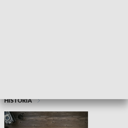
NAUKA I EDUKACJA
Z indeksem w ręku
Droga po suk
HISTORIA