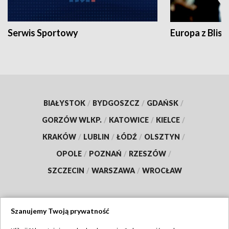
Serwis Sportowy
Europa z Blisk
BIAŁYSTOK
/
BYDGOSZCZ
/
GDAŃSK
/
GORZÓW WLKP.
/
KATOWICE
/
KIELCE
/
KRAKÓW
/
LUBLIN
/
ŁÓDŹ
/
OLSZTYN
/
OPOLE
/
POZNAŃ
/
RZESZÓW
/
SZCZECIN
/
WARSZAWA
/
WROCŁAW
Szanujemy Twoją prywatność
Dołącz do nas: