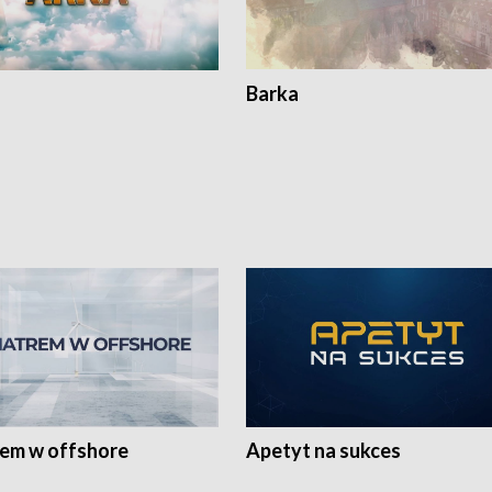
Barka
rem w offshore
Apetyt na sukces