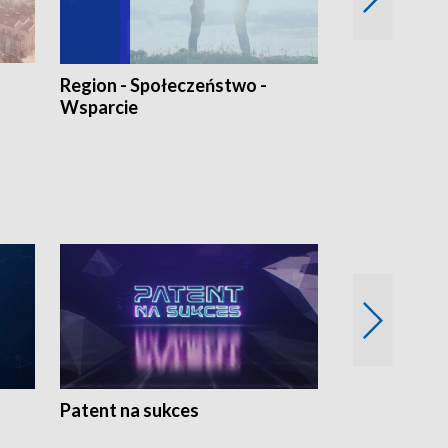
Region - Społeczeństwo -
Bez Barier
Wsparcie
Patent na sukces
Rolnictwo w 