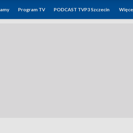
ramy
Program TV
PODCAST TVP3 Szczecin
Więce