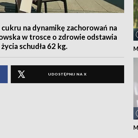
 cukru na dynamikę zachorowań na
owska w trosce o zdrowie odstawia
 życia schudła 62 kg.
M
UDOSTĘPNIJ NA X
M