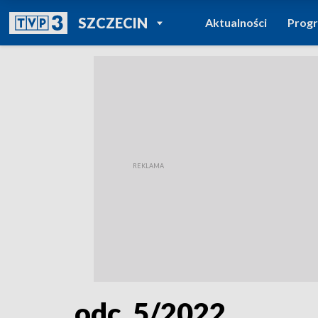
POWRÓT DO
SZCZECIN
Aktualności
Prog
TVP REGIONY
odc. 5/2022