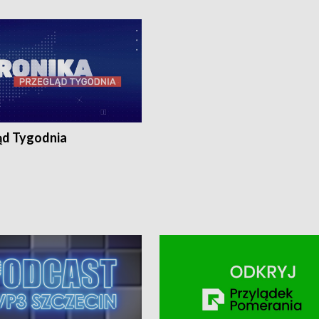
ronika@tvp.pl.
e-mail: kronika@tvp.pl.
ąd Tygodnia