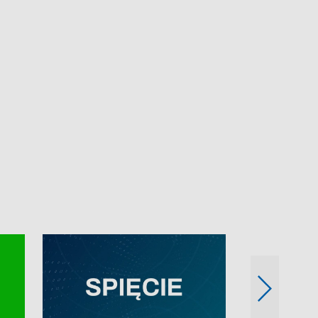
e-mail: kronika@tvp.pl.
e-mail: kronika@t