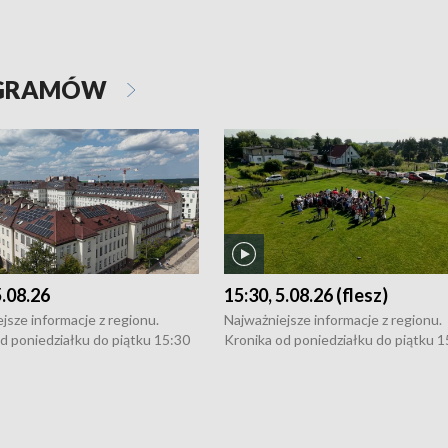
OGRAMÓW
5.08.26
15:30, 5.08.26 (flesz)
jsze informacje z regionu.
Najważniejsze informacje z regionu.
d poniedziałku do piątku 15:30
Kronika od poniedziałku do piątku 1
16:30 (+ rozmowa), 18:30, 21:30.
(flesz), 16:30 (+ rozmowa), 18:30, 21
y i święta 15:30 i 16:30
W weekendy i święta 15:30 i 16:30
8:30 i 21:30. Dziennikarze czekają
(flesz), 18:30 i 21:30. Dziennikarze c
a zgłoszenia: Szczecin - tel. 91-
na Państwa zgłoszenia: Szczecin - te
0, Koszalin - tel. 94-34-50-054,
4 8-10-400, Koszalin - tel. 94-34-50