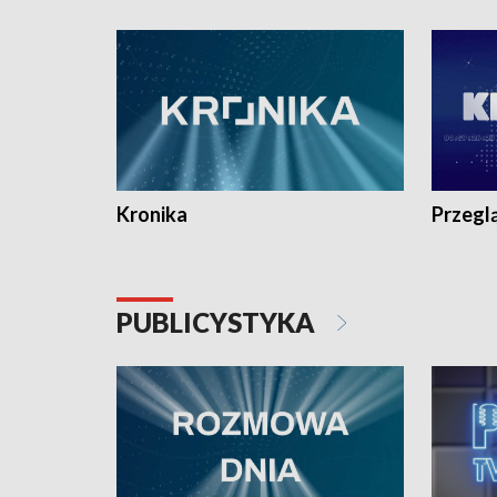
e-mail: kronika@tvp.pl.
e-mail: k
Kronika
Przegl
PUBLICYSTYKA