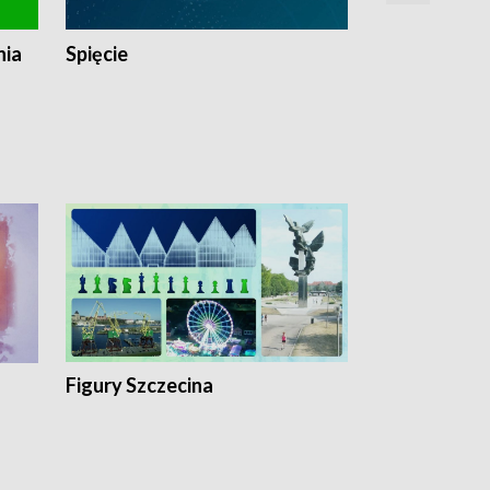
nia
Spięcie
Niedziałkow
Figury Szczecina