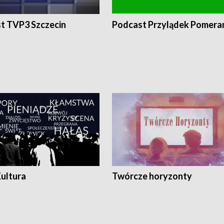
t TVP3 Szczecin
Podcast Przylądek Pomera
Kultura
Twórcze horyzonty