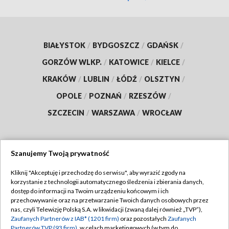
BIAŁYSTOK
/
BYDGOSZCZ
/
GDAŃSK
/
GORZÓW WLKP.
/
KATOWICE
/
KIELCE
/
KRAKÓW
/
LUBLIN
/
ŁÓDŹ
/
OLSZTYN
/
OPOLE
/
POZNAŃ
/
RZESZÓW
/
SZCZECIN
/
WARSZAWA
/
WROCŁAW
Szanujemy Twoją prywatność
Dołącz do nas:
Kliknij "Akceptuję i przechodzę do serwisu", aby wyrazić zgody na
korzystanie z technologii automatycznego śledzenia i zbierania danych,
TVP
dostęp do informacji na Twoim urządzeniu końcowym i ich
Abonament TVP
przechowywanie oraz na przetwarzanie Twoich danych osobowych przez
Regulamin TVP
nas, czyli Telewizję Polską S.A. w likwidacji (zwaną dalej również „TVP”),
Emisja w TVP
Polityka prywatności
Zaufanych Partnerów z IAB* (1201 firm)
oraz pozostałych
Zaufanych
Partnerów TVP (93 firm)
, w celach marketingowych (w tym do