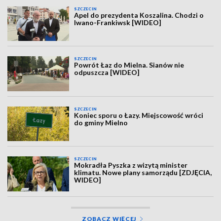
SZCZECIN
Apel do prezydenta Koszalina. Chodzi o
Iwano-Frankiwsk [WIDEO]
SZCZECIN
Powrót Łaz do Mielna. Sianów nie
odpuszcza [WIDEO]
SZCZECIN
Koniec sporu o Łazy. Miejscowość wróci
do gminy Mielno
SZCZECIN
Mokradła Pyszka z wizytą minister
klimatu. Nowe plany samorządu [ZDJĘCIA,
WIDEO]
ZOBACZ WIĘCEJ