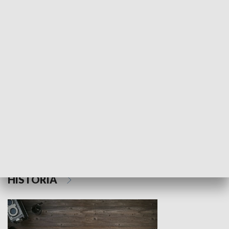
NAUKA I EDUKACJA
Z indeksem w ręku
Droga po suk
HISTORIA