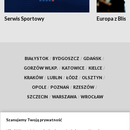
Serwis Sportowy
Europa z Blisk
BIAŁYSTOK
/
BYDGOSZCZ
/
GDAŃSK
/
GORZÓW WLKP.
/
KATOWICE
/
KIELCE
/
KRAKÓW
/
LUBLIN
/
ŁÓDŹ
/
OLSZTYN
/
OPOLE
/
POZNAŃ
/
RZESZÓW
/
SZCZECIN
/
WARSZAWA
/
WROCŁAW
Szanujemy Twoją prywatność
Dołącz do nas: