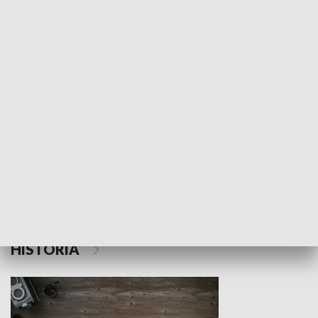
NAUKA I EDUKACJA
Z indeksem w ręku
Droga po suk
HISTORIA