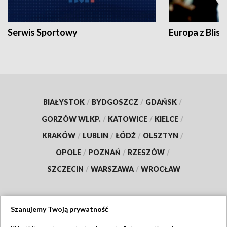
Serwis Sportowy
Europa z Blisk
BIAŁYSTOK
/
BYDGOSZCZ
/
GDAŃSK
/
GORZÓW WLKP.
/
KATOWICE
/
KIELCE
/
KRAKÓW
/
LUBLIN
/
ŁÓDŹ
/
OLSZTYN
/
OPOLE
/
POZNAŃ
/
RZESZÓW
/
SZCZECIN
/
WARSZAWA
/
WROCŁAW
Szanujemy Twoją prywatność
Dołącz do nas: