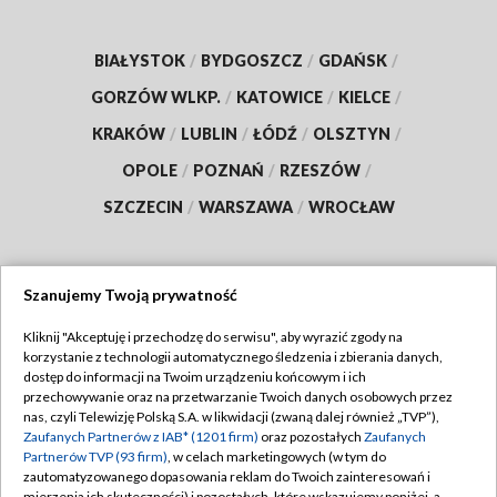
BIAŁYSTOK
/
BYDGOSZCZ
/
GDAŃSK
/
GORZÓW WLKP.
/
KATOWICE
/
KIELCE
/
KRAKÓW
/
LUBLIN
/
ŁÓDŹ
/
OLSZTYN
/
OPOLE
/
POZNAŃ
/
RZESZÓW
/
SZCZECIN
/
WARSZAWA
/
WROCŁAW
Szanujemy Twoją prywatność
Dołącz do nas:
Kliknij "Akceptuję i przechodzę do serwisu", aby wyrazić zgody na
korzystanie z technologii automatycznego śledzenia i zbierania danych,
TVP
dostęp do informacji na Twoim urządzeniu końcowym i ich
Abonament TVP
przechowywanie oraz na przetwarzanie Twoich danych osobowych przez
Regulamin TVP
nas, czyli Telewizję Polską S.A. w likwidacji (zwaną dalej również „TVP”),
Emisja w TVP
Polityka prywatności
Zaufanych Partnerów z IAB* (1201 firm)
oraz pozostałych
Zaufanych
Partnerów TVP (93 firm)
, w celach marketingowych (w tym do
Centrum informacji TVP
Moje zgody
zautomatyzowanego dopasowania reklam do Twoich zainteresowań i
mierzenia ich skuteczności) i pozostałych, które wskazujemy poniżej, a