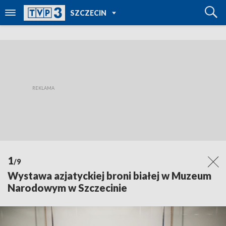
POWRÓT DO
SZCZECIN
TVP REGIONY
1
/9
Wystawa azjatyckiej broni białej w Muzeum
Narodowym w Szczecinie