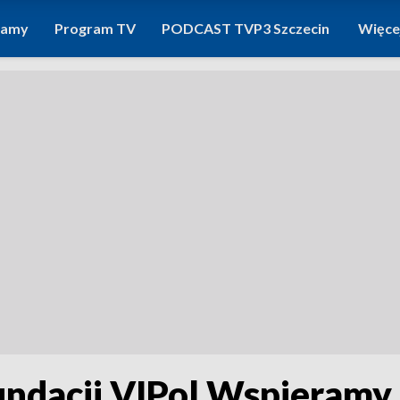
ramy
Program TV
PODCAST TVP3 Szczecin
Więce
undacji VIPol Wspieramy 