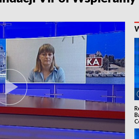
R
B
C