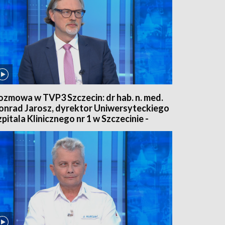
ozmowa w TVP3 Szczecin: dr hab. n. med.
onrad Jarosz, dyrektor Uniwersyteckiego
zpitala Klinicznego nr 1 w Szczecinie -
.08.26