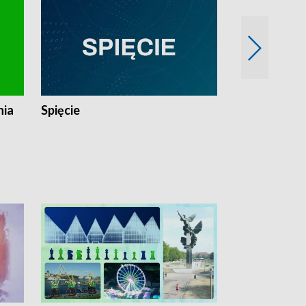
nia
Spięcie
Niedziałkow