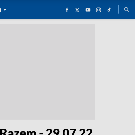
j
Razem - 29.07.22