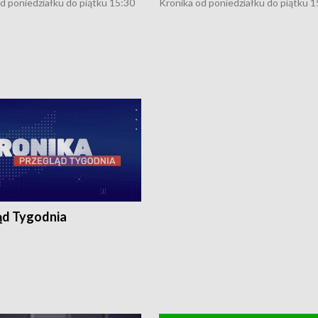
d poniedziałku do piątku 15:30
Kronika od poniedziałku do piątku 1
16:30 (+ rozmowa), 18:30, 21:30.
(flesz), 16:30 (+ rozmowa), 18:30, 21
y i święta 15:30 i 16:30
W weekendy i święta 15:30 i 16:30
8:30 i 21:30. Dziennikarze czekają
(flesz), 18:30 i 21:30. Dziennikarze c
a zgłoszenia: Szczecin - tel. 91-
na Państwa zgłoszenia: Szczecin - te
0, Koszalin - tel. 94-34-50-054,
4 8-10-400, Koszalin - tel. 94-34-50
ronika@tvp.pl.
e-mail: kronika@tvp.pl.
ąd Tygodnia