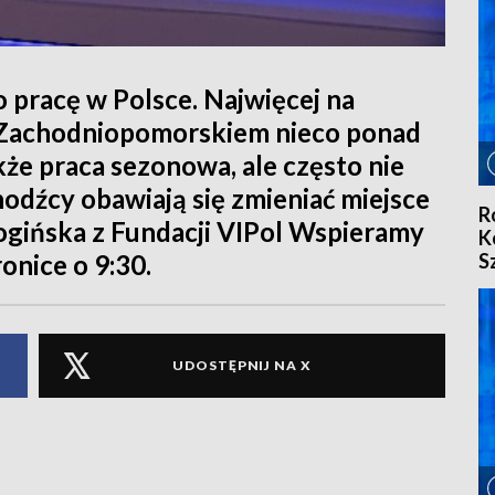
 pracę w Polsce. Najwięcej na
 Zachodniopomorskiem nieco ponad
akże praca sezonowa, ale często nie
odźcy obawiają się zmieniać miejsce
R
ogińska z Fundacji VIPol Wspieramy
K
S
onice o 9:30.
5
UDOSTĘPNIJ NA X