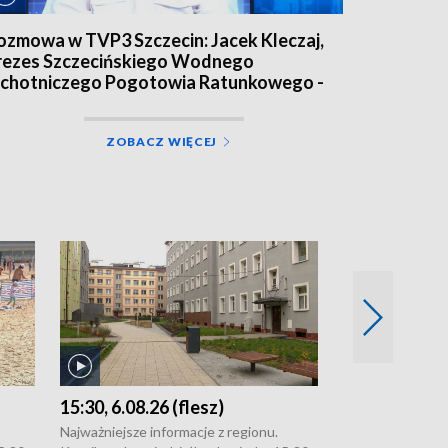
ozmowa w TVP3 Szczecin: Jacek Kleczaj,
rezes Szczecińskiego Wodnego
chotniczego Pogotowia Ratunkowego -
.08.26
ZOBACZ WIĘCEJ
15:30, 6.08.26 (flesz)
21:30, 5.08.2
Najważniejsze informacje z regionu.
Najważniejsze in