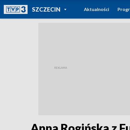
POWRÓT DO
SZCZECIN
Aktualności
Prog
TVP REGIONY
Anna Rogińska z F