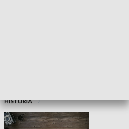
NAUKA I EDUKACJA
Z indeksem w ręku
Droga po suk
HISTORIA