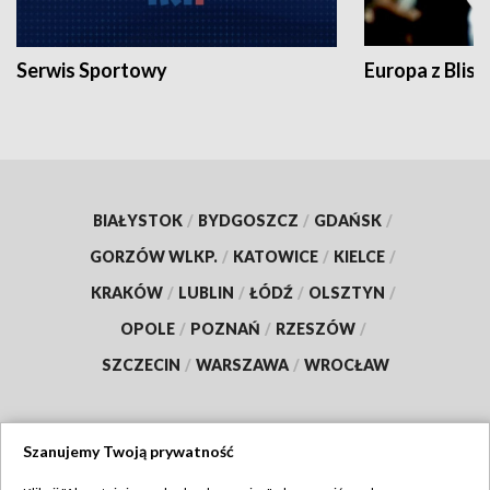
Serwis Sportowy
Europa z Blisk
BIAŁYSTOK
/
BYDGOSZCZ
/
GDAŃSK
/
GORZÓW WLKP.
/
KATOWICE
/
KIELCE
/
KRAKÓW
/
LUBLIN
/
ŁÓDŹ
/
OLSZTYN
/
OPOLE
/
POZNAŃ
/
RZESZÓW
/
SZCZECIN
/
WARSZAWA
/
WROCŁAW
Szanujemy Twoją prywatność
Dołącz do nas: