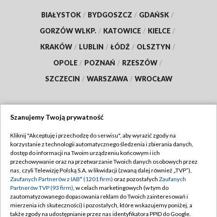
BIAŁYSTOK
/
BYDGOSZCZ
/
GDAŃSK
/
GORZÓW WLKP.
/
KATOWICE
/
KIELCE
/
KRAKÓW
/
LUBLIN
/
ŁÓDŹ
/
OLSZTYN
/
OPOLE
/
POZNAŃ
/
RZESZÓW
/
SZCZECIN
/
WARSZAWA
/
WROCŁAW
Szanujemy Twoją prywatność
Dołącz do nas:
Kliknij "Akceptuję i przechodzę do serwisu", aby wyrazić zgody na
korzystanie z technologii automatycznego śledzenia i zbierania danych,
TVP
dostęp do informacji na Twoim urządzeniu końcowym i ich
Abonament TVP
przechowywanie oraz na przetwarzanie Twoich danych osobowych przez
Regulamin TVP
nas, czyli Telewizję Polską S.A. w likwidacji (zwaną dalej również „TVP”),
Emisja w TVP
Polityka prywatności
Zaufanych Partnerów z IAB* (1201 firm)
oraz pozostałych
Zaufanych
Partnerów TVP (93 firm)
, w celach marketingowych (w tym do
Centrum informacji TVP
Moje zgody
zautomatyzowanego dopasowania reklam do Twoich zainteresowań i
mierzenia ich skuteczności) i pozostałych, które wskazujemy poniżej, a
Naziemna Telewizja Cyfrowa
Pomoc
także zgody na udostępnianie przez nas identyfikatora PPID do Google.