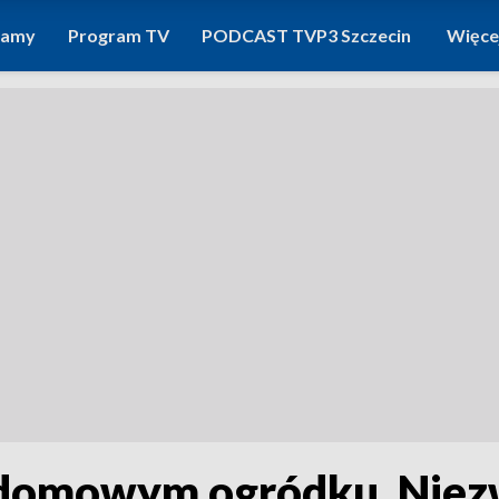
ramy
Program TV
PODCAST TVP3 Szczecin
Więce
ydomowym ogródku. Niez