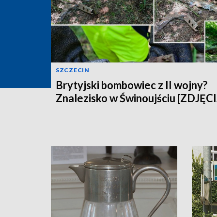
SZCZECIN
Brytyjski bombowiec z II wojny?
Znalezisko w Świnoujściu [ZDJĘC