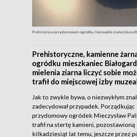
Prehistoria w przydomowym ogródku. Niezwykłe znalezisko w B
Prehistoryczne, kamienne żar
ogródku mieszkaniec Białogardu
mielenia ziarna liczyć sobie mo
trafił do miejscowej izby muzeal
Jak to zwykle bywa, o niezwykłym zna
zadecydował przypadek. Porządkując
przydomowy ogródek Mieczysław Pal
trafił na stertę kamieni, pozostawioną
kilkadziesiąt lat temu, jeszcze przez 