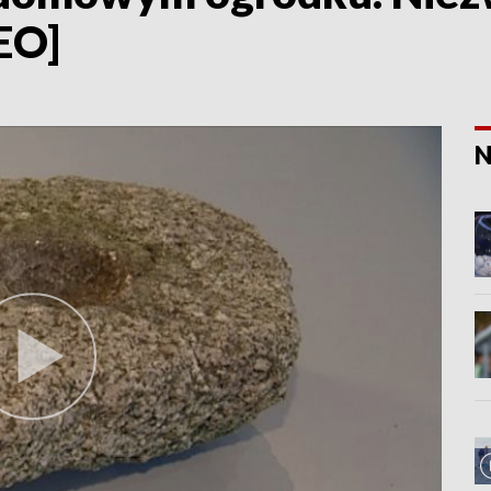
EO]
N