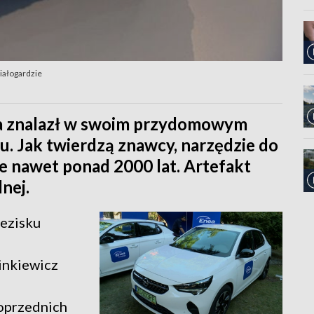
iałogardzie
na znalazł w swoim przydomowym
. Jak twierdzą znawcy, narzędzie do
że nawet ponad 2000 lat. Artefakt
nej.
lezisku
inkiewicz
poprzednich