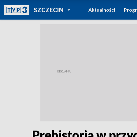
POWRÓT DO
SZCZECIN
Aktualności
Prog
TVP REGIONY
Prehistoria w prz