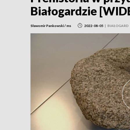
Białogardzie [WID
Sławomir Pankowski / ms
2022-08-05
|
BIAŁOGARD