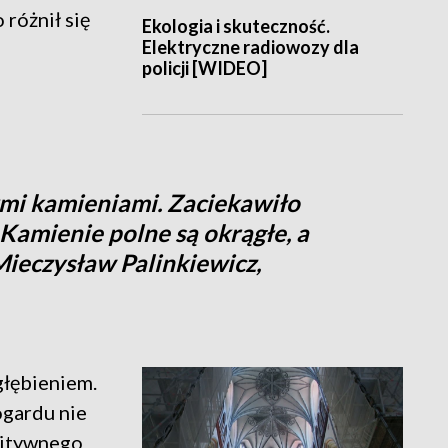
 różnił się
Ekologia i skuteczność.
Elektryczne radiowozy dla
policji [WIDEO]
ymi kamieniami. Zaciekawiło
 Kamienie polne są okrągłe, a
 Mieczysław Palinkiewicz,
głębieniem.
ogardu nie
mitywnego