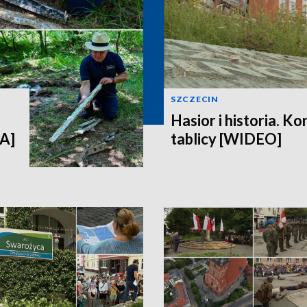
SZCZECIN
Hasior i historia. K
IA]
tablicy [WIDEO]