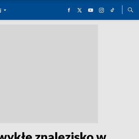
j
wykłe znalezisko w