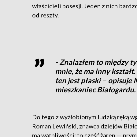
właścicieli posesji. Jeden z nich bardzo
od reszty.
- Znalazłem to między t
mnie, że ma inny kształt.
ten jest płaski – opisuje
mieszkaniec Białogardu.
Do tego z wyżłobionym ludzką ręką w
Roman Lewiński, znawca dziejów Biał
ma wątpliwości: to część żaren — pry