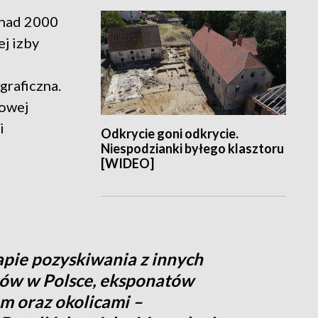
onad 2000
ej izby
graficzna.
nowej
i
Odkrycie goni odkrycie.
Niespodzianki byłego klasztoru
[WIDEO]
apie pozyskiwania z innych
eów w Polsce, eksponatów
m oraz okolicami –