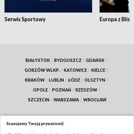
Serwis Sportowy
Europa z Blisk
BIAŁYSTOK
/
BYDGOSZCZ
/
GDAŃSK
/
GORZÓW WLKP.
/
KATOWICE
/
KIELCE
/
KRAKÓW
/
LUBLIN
/
ŁÓDŹ
/
OLSZTYN
/
OPOLE
/
POZNAŃ
/
RZESZÓW
/
SZCZECIN
/
WARSZAWA
/
WROCŁAW
Szanujemy Twoją prywatność
Dołącz do nas: