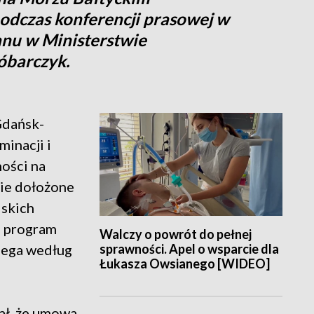
odczas konferencji prasowej w
anu w Ministerstwie
óbarczyk.
Gdańsk-
inacji i
ości na
nie dołożone
lskich
e program
Walczy o powrót do pełnej
sprawności. Apel o wsparcie dla
iega według
Łukasza Owsianego [WIDEO]
ał, że umowa