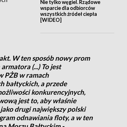
Nie tylko węgiel. Rządowe
wsparcie dla odbiorców
wszystkich źródeł ciepła
[WIDEO]
rakt. W ten sposób nowy prom
rmatora (...) To jest
ów PŻB w ramach
h bałtyckich, a przede
ożliwości konkurencyjnych,
wową jest to, aby właśnie
jako drugi największy polski
gram odnawiania floty, a w ten
na Morzu Bałtyckim -