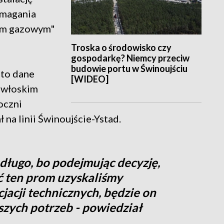
ymagania
wem gazowym"
Troska o środowisko czy
gospodarkę? Niemcy przeciw
budowie portu w Świnoujściu
 to dane
[WIDEO]
 włoskim
oczni
 na linii Świnoujście-Ystad.
 długo, bo podejmując decyzję,
 ten prom uzyskaliśmy
acji technicznych, będzie on
zych potrzeb - powiedział