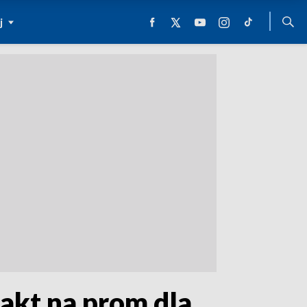
j
akt na prom dla