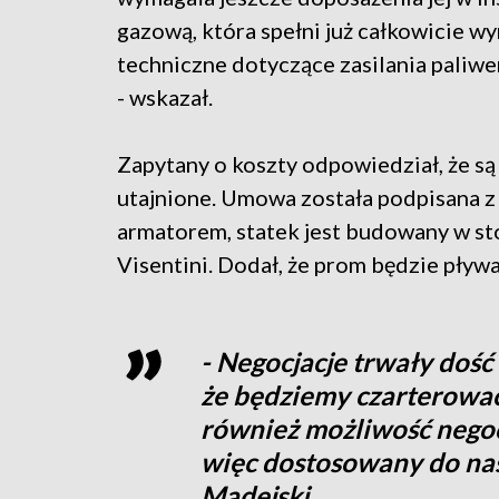
gazową, która spełni już całkowicie w
techniczne dotyczące zasilania pali
- wskazał.
Zapytany o koszty odpowiedział, że są
utajnione. Umowa została podpisana z
armatorem, statek jest budowany w st
Visentini. Dodał, że prom będzie pływał
- Negocjacje trwały dość
że będziemy czarterować
również możliwość negocj
więc dostosowany do nas
Madejski.