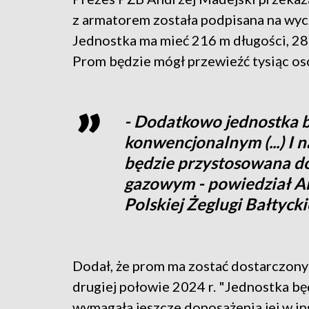
z armatorem została podpisana na wyc
Jednostka ma mieć 216 m długości, 28 
Prom będzie mógł przewieźć tysiąc os
- Dodatkowo jednostka 
konwencjonalnym (...) I 
będzie przystosowana do
gazowym - powiedział An
Polskiej Żeglugi Bałtyckie
Dodał, że prom ma zostać dostarczon
drugiej połowie 2024 r. "Jednostka bę
wymagała jeszcze doposażenia jej w in