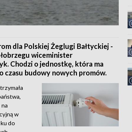
om dla Polskiej Żeglugi Bałtyckiej -
łobrzegu wiceminister
k. Chodzi o jednostkę, która ma
 do czasu budowy nowych promów.
otrzymała
państwa,
 na
cyjną w
oku do
ych