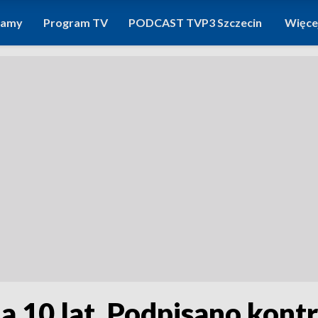
ramy
Program TV
PODCAST TVP3 Szczecin
Więce
 10 lat. Podpisano kontr