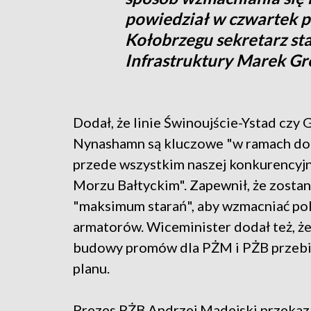
powiedział w czwartek p
Kołobrzegu sekretarz st
Infrastruktury Marek Gr
Dodał, że linie Świnoujście-Ystad czy 
Nynashamn są kluczowe "w ramach dom
przede wszystkim naszej konkurencyjn
Morzu Bałtyckim". Zapewnił, że zosta
"maksimum starań", aby wzmacniać po
armatorów. Wiceminister dodał też, ż
budowy promów dla PŻM i PŻB przeb
planu.
Prezes PŻB Andrzej Madejski przekaz