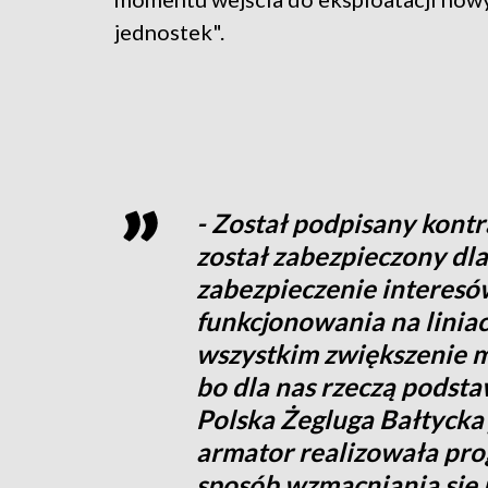
jednostek".
- Został podpisany kont
został zabezpieczony dla a
zabezpieczenie interes
funkcjonowania na liniac
wszystkim zwiększenie m
bo dla nas rzeczą podsta
Polska Żegluga Bałtycka 
armator realizowała pro
sposób wzmacniania się 