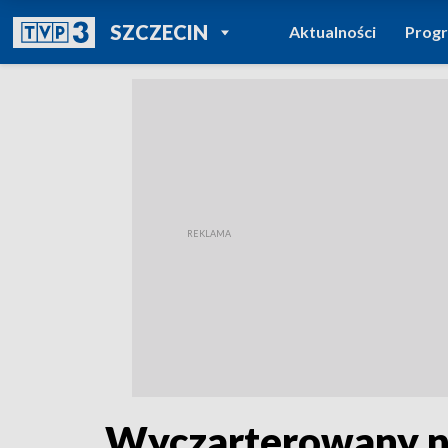
POWRÓT DO
SZCZECIN
Aktualności
Prog
TVP REGIONY
Wyczarterowany na