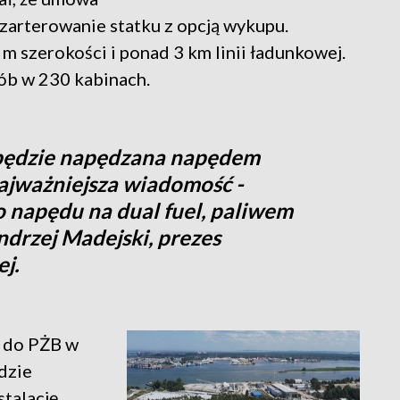
zarterowanie statku z opcją wykupu.
m szerokości i ponad 3 km linii ładunkowej.
ób w 230 kabinach.
będzie napędzana napędem
najważniejsza wiadomość -
 napędu na dual fuel, paliwem
drzej Madejski, prezes
j.
y do PŻB w
dzie
stalację