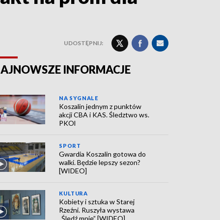
UDOSTĘPNIJ:
AJNOWSZE INFORMACJE
NA SYGNALE
Koszalin jednym z punktów
akcji CBA i KAS. Śledztwo ws.
PKOl
SPORT
Gwardia Koszalin gotowa do
walki. Będzie lepszy sezon?
[WIDEO]
KULTURA
Kobiety i sztuka w Starej
Rzeźni. Ruszyła wystawa
„Śledź mnie” [WIDEO]