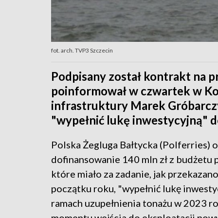
fot. arch. TVP3 Szczecin
Podpisany został kontrakt na pr
poinformował w czwartek w Ko
infrastruktury Marek Gróbarczy
"wypełnić lukę inwestycyjną"
Polska Żegluga Bałtycka (Polferries) 
dofinansowanie 140 mln zł z budżetu 
które miało za zadanie, jak przekazano
początku roku, "wypełnić lukę inwesty
ramach uzupełnienia tonażu w 2023 r
momentu wejścia do eksploatacji now