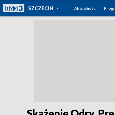
POWRÓT DO
SZCZECIN
Aktualności
Prog
TVP REGIONY
Skażenie Odry. P