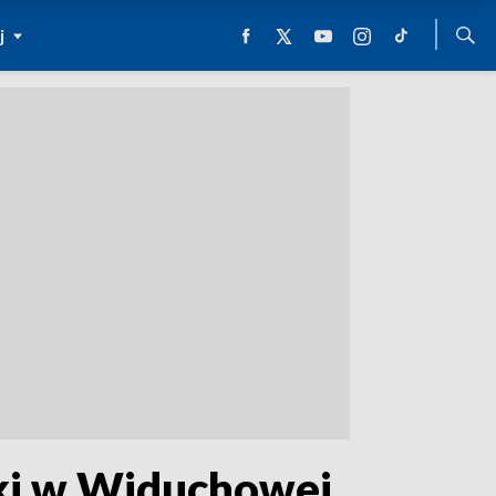
j
ki w Widuchowej