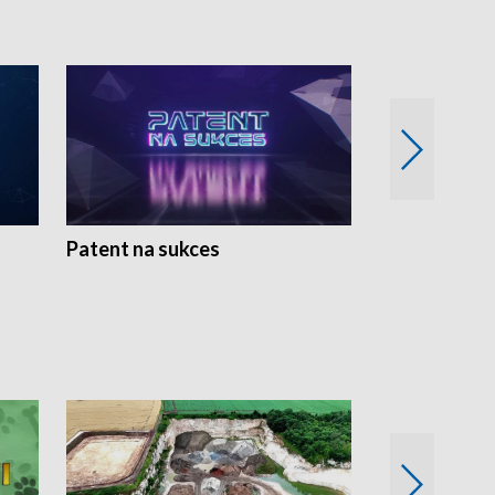
Patent na sukces
Rolnictwo w 