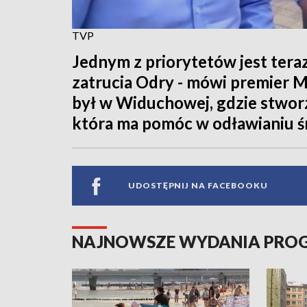
TVP
Jednym z priorytetów jest tera
zatrucia Odry - mówi premier 
był w Widuchowej, gdzie stwor
która ma pomóc w odławianiu śn
UDOSTĘPNIJ NA FACEBOOKU
NAJNOWSZE WYDANIA PR