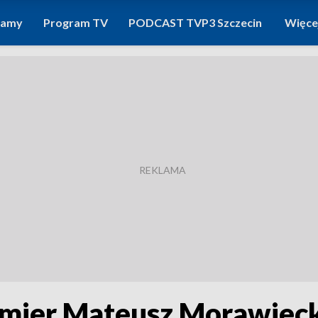
ramy
Program TV
PODCAST TVP3 Szczecin
Więce
remier Mateusz Morawiec