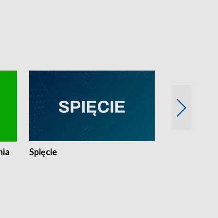
nia
Spięcie
Niedziałkow