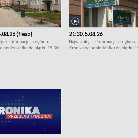
6.08.26 (flesz)
21:30, 5.08.26
jsze informacje z regionu.
Najważniejsze informacje z regionu.
d poniedziałku do piątku 15:30
Kronika od poniedziałku do piątku 1
16:30 (+ rozmowa), 18:30, 21:30.
(flesz), 16:30 (+ rozmowa), 18:30, 21
y i święta 15:30 i 16:30
W weekendy i święta 15:30 i 16:30
8:30 i 21:30. Dziennikarze czekają
(flesz), 18:30 i 21:30. Dziennikarze c
a zgłoszenia: Szczecin - tel. 91-
na Państwa zgłoszenia: Szczecin - te
0, Koszalin - tel. 94-34-50-054,
4 8-10-400, Koszalin - tel. 94-34-50
ronika@tvp.pl.
e-mail: kronika@tvp.pl.