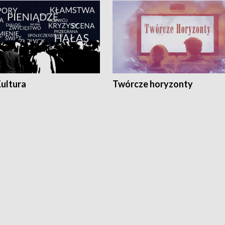
Kultura
Twórcze horyzonty