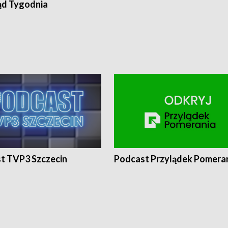
ąd Tygodnia
t TVP3 Szczecin
Podcast Przylądek Pomera