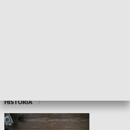
NAUKA I EDUKACJA
Z indeksem w ręku
Droga po suk
HISTORIA