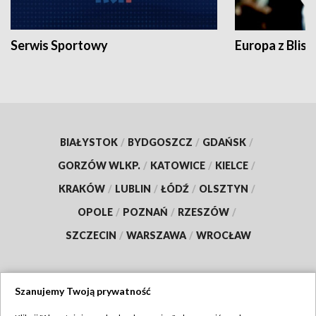
Serwis Sportowy
Europa z Blisk
BIAŁYSTOK
/
BYDGOSZCZ
/
GDAŃSK
/
GORZÓW WLKP.
/
KATOWICE
/
KIELCE
/
KRAKÓW
/
LUBLIN
/
ŁÓDŹ
/
OLSZTYN
/
OPOLE
/
POZNAŃ
/
RZESZÓW
/
SZCZECIN
/
WARSZAWA
/
WROCŁAW
Szanujemy Twoją prywatność
Dołącz do nas: