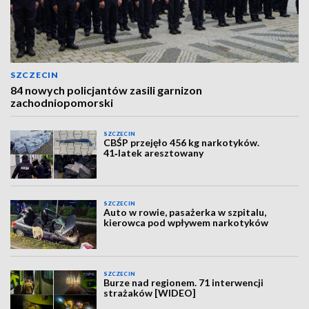
SZCZECIN
84 nowych policjantów zasili garnizon
zachodniopomorski
SZCZECIN
CBŚP przejęło 456 kg narkotyków.
41‑latek aresztowany
SZCZECIN
Auto w rowie, pasażerka w szpitalu,
kierowca pod wpływem narkotyków
SZCZECIN
Burze nad regionem. 71 interwencji
strażaków [WIDEO]