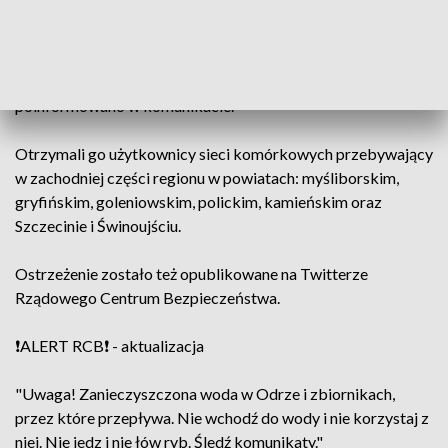
"Uwaga! Zanieczyszczona woda w Odrze i zbiornikach,
przez które przepływa. Nie wchodź do wody i nie korzystaj z
niej. Nie jedz i nie łów ryb. Śledź komunikaty" -
poinformowano w komunikacie.
Otrzymali go użytkownicy sieci komórkowych przebywający
w zachodniej części regionu w powiatach: myśliborskim,
gryfińskim, goleniowskim, polickim, kamieńskim oraz
Szczecinie i Świnoujściu.
Ostrzeżenie zostało też opublikowane na Twitterze
Rządowego Centrum Bezpieczeństwa.
❗️ALERT RCB❗️ - aktualizacja
"Uwaga! Zanieczyszczona woda w Odrze i zbiornikach,
przez które przepływa. Nie wchodź do wody i nie korzystaj z
niej. Nie jedz i nie łów ryb. Śledź komunikaty."