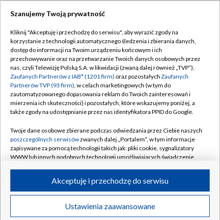
Szanujemy Twoją prywatność
Dołącz do nas:
Kliknij "Akceptuję i przechodzę do serwisu", aby wyrazić zgody na
korzystanie z technologii automatycznego śledzenia i zbierania danych,
TVP
dostęp do informacji na Twoim urządzeniu końcowym i ich
Abonament TVP
przechowywanie oraz na przetwarzanie Twoich danych osobowych przez
Regulamin TVP
nas, czyli Telewizję Polską S.A. w likwidacji (zwaną dalej również „TVP”),
Emisja w TVP
Polityka prywatności
Zaufanych Partnerów z IAB* (1201 firm)
oraz pozostałych
Zaufanych
Partnerów TVP (93 firm)
, w celach marketingowych (w tym do
Centrum informacji TVP
Moje zgody
zautomatyzowanego dopasowania reklam do Twoich zainteresowań i
mierzenia ich skuteczności) i pozostałych, które wskazujemy poniżej, a
Naziemna Telewizja Cyfrowa
Pomoc
także zgody na udostępnianie przez nas identyfikatora PPID do Google.
Sklep TVP
Biuro reklamy
Twoje dane osobowe zbierane podczas odwiedzania przez Ciebie naszych
Rada Programowa
Kontakt
poszczególnych serwisów
zwanych dalej „Portalem”, w tym informacje
zapisywane za pomocą technologii takich jak: pliki cookie, sygnalizatory
System NOS
WWW lub innych podobnych technologii umożliwiających świadczenie
dopasowanych i bezpiecznych usług, personalizację treści oraz reklam,
Informacje o nadawcy
Kanały
udostępnianie funkcji mediów społecznościowych oraz analizowanie
Akceptuję i przechodzę do serwisu
ruchu w Internecie.
Program dla prasy
©2026 Telewizja Polska S.A. w likwidacji
Biuro Reklamy
Twoje dane osobowe zbierane podczas odwiedzania przez Ciebie
Ustawienia zaawansowane
poszczególnych serwisów
na Portalu, takie jak adresy IP, identyfikatory
Ogłoszenie przetargowe
Twoich urządzeń końcowych i identyfikatory plików cookie, informacje o