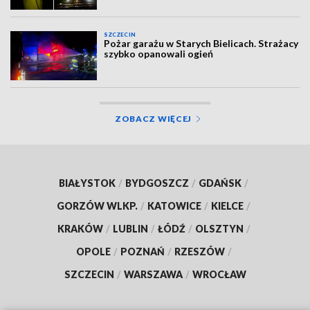
SZCZECIN
Pożar garażu w Starych Bielicach. Strażacy
szybko opanowali ogień
ZOBACZ WIĘCEJ
BIAŁYSTOK
/
BYDGOSZCZ
/
GDAŃSK
/
GORZÓW WLKP.
/
KATOWICE
/
KIELCE
/
KRAKÓW
/
LUBLIN
/
ŁÓDŹ
/
OLSZTYN
/
OPOLE
/
POZNAŃ
/
RZESZÓW
/
SZCZECIN
/
WARSZAWA
/
WROCŁAW