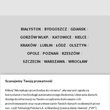
BIAŁYSTOK
/
BYDGOSZCZ
/
GDAŃSK
/
GORZÓW WLKP.
/
KATOWICE
/
KIELCE
/
KRAKÓW
/
LUBLIN
/
ŁÓDŹ
/
OLSZTYN
/
OPOLE
/
POZNAŃ
/
RZESZÓW
/
SZCZECIN
/
WARSZAWA
/
WROCŁAW
Szanujemy Twoją prywatność
Dołącz do nas:
Kliknij "Akceptuję i przechodzę do serwisu", aby wyrazić zgody na
korzystanie z technologii automatycznego śledzenia i zbierania danych,
TVP
dostęp do informacji na Twoim urządzeniu końcowym i ich
Abonament TVP
przechowywanie oraz na przetwarzanie Twoich danych osobowych przez
Regulamin TVP
nas, czyli Telewizję Polską S.A. w likwidacji (zwaną dalej również „TVP”),