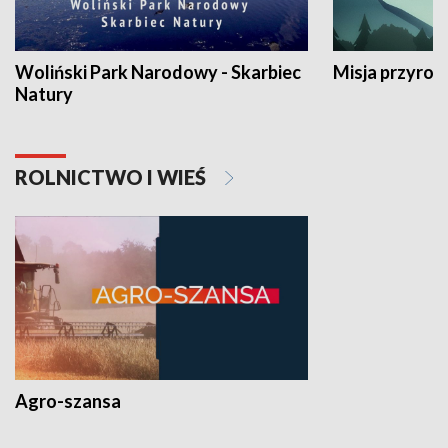
Woliński Park Narodowy - Skarbiec
Misja przyrod
Natury
ROLNICTWO I WIEŚ
Agro-szansa