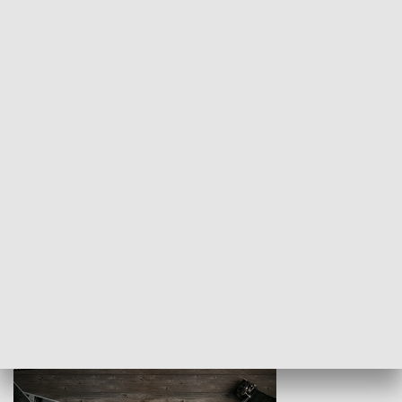
Z indeksem w ręku
Droga po suk
HISTORIA