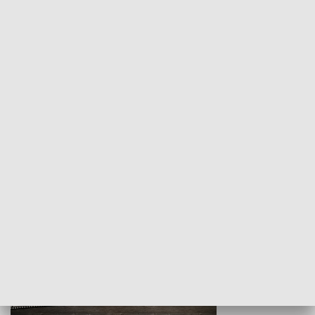
Z indeksem w ręku
Droga po suk
HISTORIA