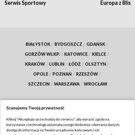
Serwis Sportowy
Europa z Blisk
BIAŁYSTOK
/
BYDGOSZCZ
/
GDAŃSK
/
GORZÓW WLKP.
/
KATOWICE
/
KIELCE
/
KRAKÓW
/
LUBLIN
/
ŁÓDŹ
/
OLSZTYN
/
OPOLE
/
POZNAŃ
/
RZESZÓW
/
SZCZECIN
/
WARSZAWA
/
WROCŁAW
Szanujemy Twoją prywatność
Dołącz do nas:
Kliknij "Akceptuję i przechodzę do serwisu", aby wyrazić zgody na
korzystanie z technologii automatycznego śledzenia i zbierania danych,
TVP
dostęp do informacji na Twoim urządzeniu końcowym i ich