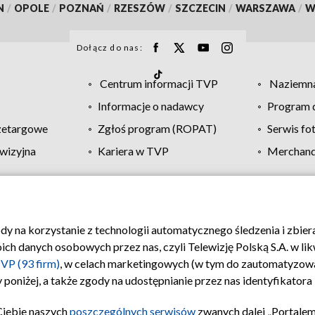
N
/
OPOLE
/
POZNAŃ
/
RZESZÓW
/
SZCZECIN
/
WARSZAWA
/
W
Dołącz do nas:
Centrum informacji TVP
Naziemna
Informacje o nadawcy
Program d
zetargowe
Zgłoś program (ROPAT)
Serwis fo
wizyjna
Kariera w TVP
Merchandi
Polityka prywatności
Moje zgody
Pomoc
Biuro re
ody na korzystanie z technologii automatycznego śledzenia i zbie
 danych osobowych przez nas, czyli Telewizję Polską S.A. w likw
VP (93 firm)
, w celach marketingowych (w tym do zautomatyzow
 poniżej, a także zgody na udostępnianie przez nas identyfikator
Ciebie naszych
poszczególnych serwisów
zwanych dalej „Portalem