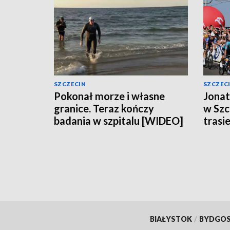
SZCZECIN
SZCZEC
Pokonał morze i własne
Jonat
granice. Teraz kończy
w Szc
badania w szpitalu [WIDEO]
trasi
[WID
BIAŁYSTOK
/
BYDGO