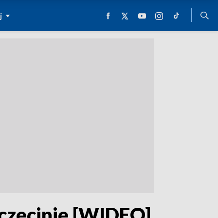
j
zczecinie [WIDEO]