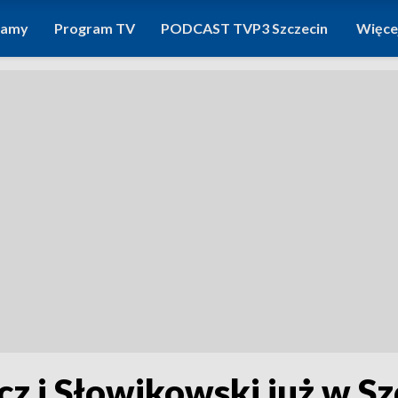
ramy
Program TV
PODCAST TVP3 Szczecin
Więce
cz i Słowikowski już w S