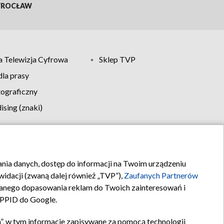
ROCŁAW
 Telewizja Cyfrowa
Sklep TVP
la prasy
tograficzny
sing (znaki)
klamy
Kontakt
rania danych, dostęp do informacji na Twoim urządzeniu
idacji (zwaną dalej również „TVP”),
Zaufanych Partnerów
anego dopasowania reklam do Twoich zainteresowań i
a PPID do Google.
”, w tym informacje zapisywane za pomocą technologii