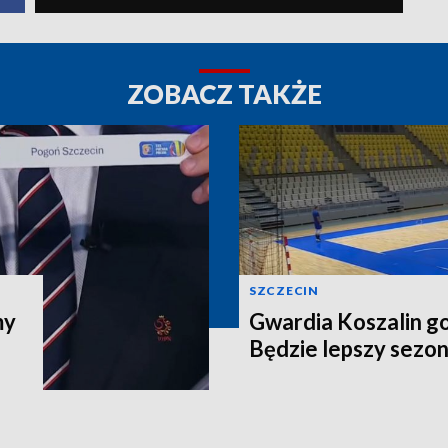
ZOBACZ TAKŻE
SZCZECIN
my
Gwardia Koszalin go
Będzie lepszy sezo