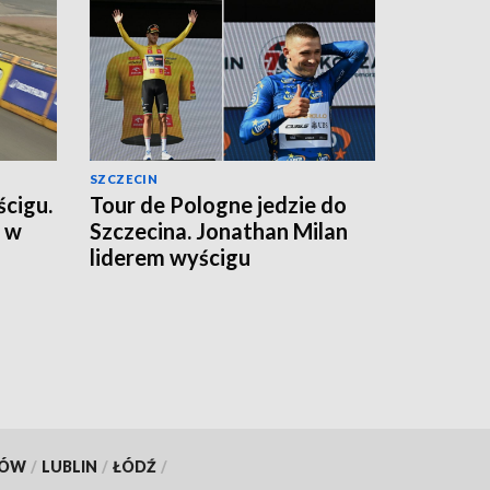
SZCZECIN
cigu.
Tour de Pologne jedzie do
r w
Szczecina. Jonathan Milan
liderem wyścigu
KÓW
/
LUBLIN
/
ŁÓDŹ
/