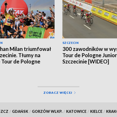
IN
SZCZECIN
han Milan triumfował
300 zawodników w wyś
zecinie. Tłumy na
Tour de Pologne Junio
e Tour de Pologne
Szczecinie [WIDEO]
EO, ZDJĘCIA]
ZOBACZ WIĘCEJ
SZCZ
/
GDAŃSK
/
GORZÓW WLKP.
/
KATOWICE
/
KIELCE
/
KRA