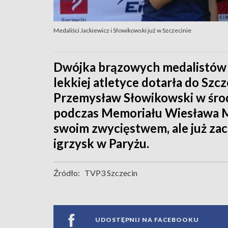
Medaliści Jackiewicz i Słowikowski już w Szczecinie
Dwójka brązowych medalistów 
lekkiej atletyce dotarła do Szc
Przemysław Słowikowski w środ
podczas Memoriału Wiesława Ma
swoim zwycięstwem, ale już zac
igrzysk w Paryżu.
Źródło:
TVP3 Szczecin
UDOSTĘPNIJ NA FACEBOOKU