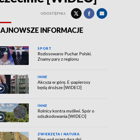
UDOSTĘPNIJ:
AJNOWSZE INFORMACJE
SPORT
Rozlosowano Puchar Polski.
Znamy pary z regionu
INNE
Akcyza w górę. E-papierosy
będą droższe [WIDEO]
INNE
Rolnicy kontra myśliwi. Spór o
odszkodowania [WIDEO]
ZWIERZĘTA I NATURA
Pies wył przez dwa dni.