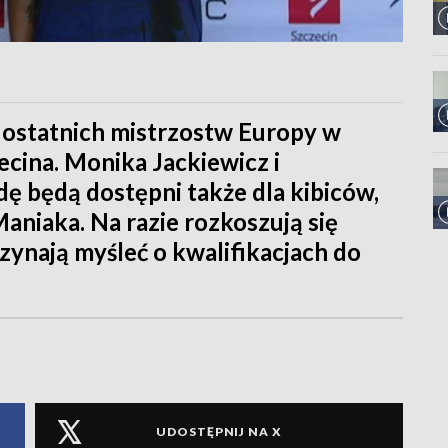
ostatnich mistrzostw Europy w
zecina. Monika Jackiewicz i
ę będą dostępni także dla kibiców,
niaka. Na razie rozkoszują się
zynają myśleć o kwalifikacjach do
UDOSTĘPNIJ NA X