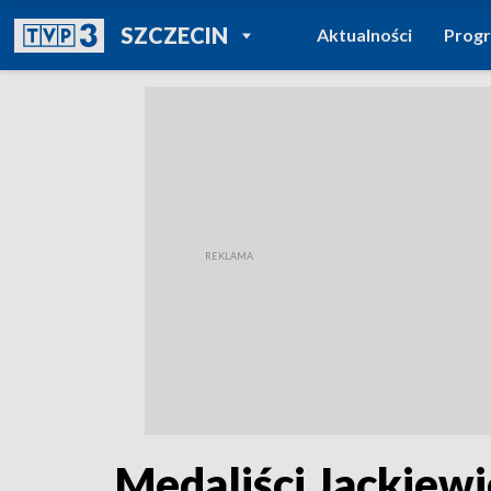
POWRÓT DO
SZCZECIN
Aktualności
Prog
TVP REGIONY
Medaliści Jackiewi