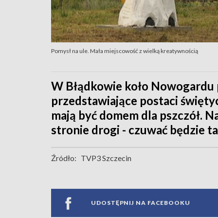
Pomysł na ule. Mała miejscowość z wielką kreatywnością
W Błądkowie koło Nowogardu p
przedstawiające postaci świętyc
mają być domem dla pszczół. Na
stronie drogi - czuwać będzie t
Źródło:
TVP3 Szczecin
UDOSTĘPNIJ NA FACEBOOKU