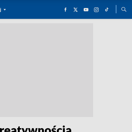
j
kreatywnością