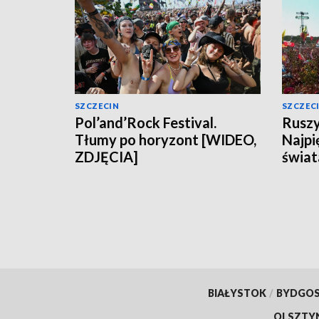
SZCZECIN
SZCZEC
Pol’and’Rock Festival.
Ruszy
Tłumy po horyzont [WIDEO,
Najpi
ZDJĘCIA]
świa
BIAŁYSTOK
/
BYDGO
OLSZTY