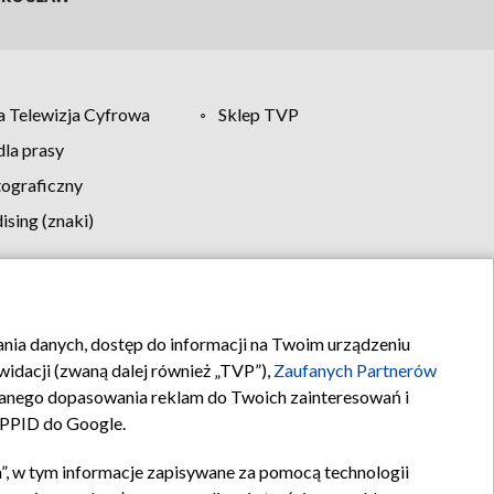
 Telewizja Cyfrowa
Sklep TVP
la prasy
tograficzny
sing (znaki)
klamy
Kontakt
rania danych, dostęp do informacji na Twoim urządzeniu
idacji (zwaną dalej również „TVP”),
Zaufanych Partnerów
anego dopasowania reklam do Twoich zainteresowań i
a PPID do Google.
”, w tym informacje zapisywane za pomocą technologii