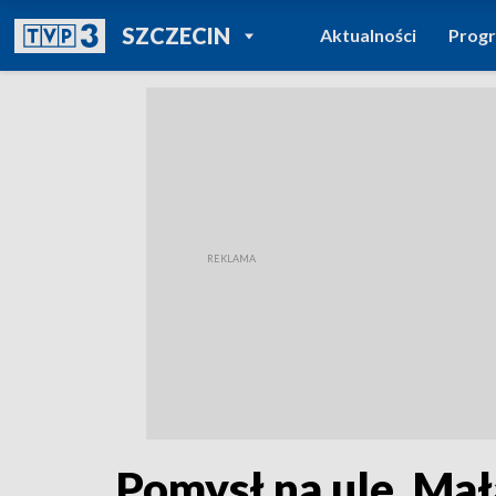
POWRÓT DO
SZCZECIN
Aktualności
Prog
TVP REGIONY
Pomysł na ule. Ma