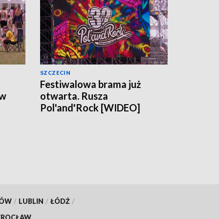
SZCZECIN
Festiwalowa brama już
 w
otwarta. Rusza
Pol'and'Rock [WIDEO]
KÓW
/
LUBLIN
/
ŁÓDŹ
/
ROCŁAW