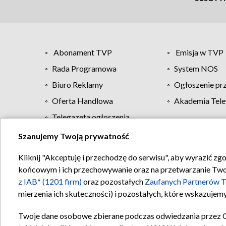
Abonament TVP
Emisja w TVP
Rada Programowa
System NOS
Biuro Reklamy
Ogłoszenie pr
Oferta Handlowa
Akademia Tele
Telegazeta ogłoszenia
Szanujemy Twoją prywatność
Regulamin TVP
Kliknij "Akceptuję i przechodzę do serwisu", aby wyrazić zg
końcowym i ich przechowywanie oraz na przetwarzanie Twoich
z IAB* (1201 firm)
oraz pozostałych
Zaufanych Partnerów T
mierzenia ich skuteczności) i pozostałych, które wskazujemy
Twoje dane osobowe zbierane podczas odwiedzania przez 