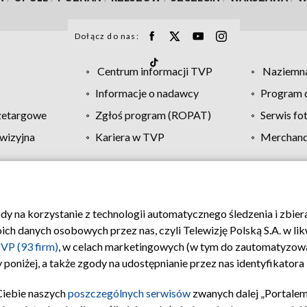
Dołącz do nas:
Centrum informacji TVP
Naziemna
Informacje o nadawcy
Program d
zetargowe
Zgłoś program (ROPAT)
Serwis fo
wizyjna
Kariera w TVP
Merchandi
Polityka prywatności
Moje zgody
Pomoc
Biuro re
ody na korzystanie z technologii automatycznego śledzenia i zbie
 danych osobowych przez nas, czyli Telewizję Polską S.A. w likw
VP (93 firm)
, w celach marketingowych (w tym do zautomatyzow
 poniżej, a także zgody na udostępnianie przez nas identyfikator
Ciebie naszych
poszczególnych serwisów
zwanych dalej „Portalem