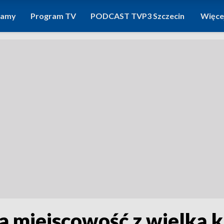
ramy
Program TV
PODCAST TVP3 Szczecin
Więce
ła miejscowość z wielką 