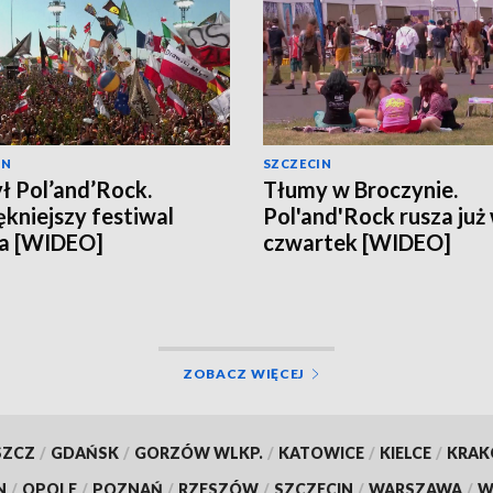
IN
SZCZECIN
ł Pol’and’Rock.
Tłumy w Broczynie.
ękniejszy festiwal
Pol'and'Rock rusza już
ta [WIDEO]
czwartek [WIDEO]
ZOBACZ WIĘCEJ
SZCZ
/
GDAŃSK
/
GORZÓW WLKP.
/
KATOWICE
/
KIELCE
/
KRA
N
/
OPOLE
/
POZNAŃ
/
RZESZÓW
/
SZCZECIN
/
WARSZAWA
/
W