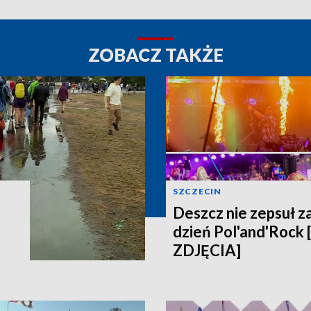
ZOBACZ TAKŻE
SZCZECIN
Deszcz nie zepsuł z
dzień Pol'and'Rock
ZDJĘCIA]