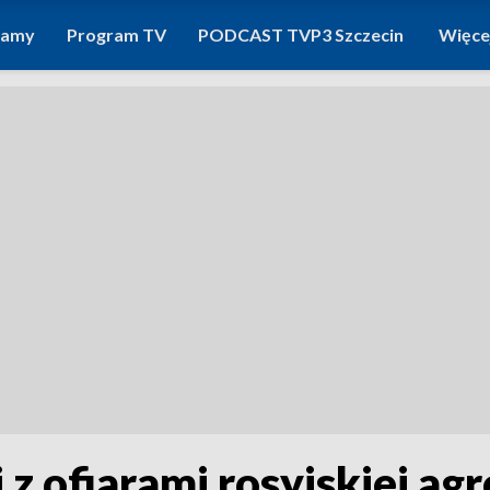
ramy
Program TV
PODCAST TVP3 Szczecin
Więce
z ofiarami rosyjskiej agr