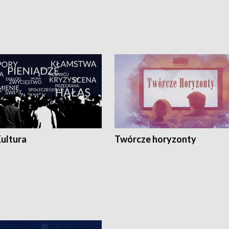
Kultura
Twórcze horyzonty