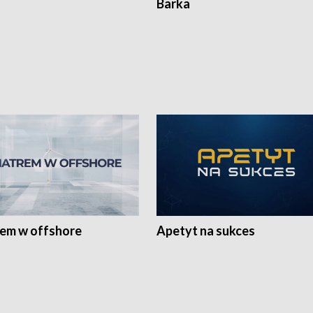
Barka
rem w offshore
Apetyt na sukces