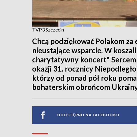
TVP3 Szczecin
Chcą podziękować Polakom za em
nieustające wsparcie. W koszal
charytatywny koncert" Sercem 
okazji 31. rocznicy Niepodległo
którzy od ponad pół roku pom
bohaterskim obrońcom Ukrainy
UDOSTĘPNIJ NA FACEBOOKU