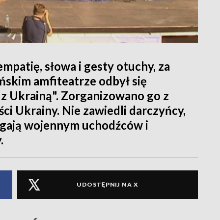
patię, słowa i gesty otuchy, za
ińskim amfiteatrze odbył się
z Ukrainą". Zorganizowano go z
ści Ukrainy. Nie zawiedli darczyńcy,
agają wojennym uchodźców i
.
UDOSTĘPNIJ NA X