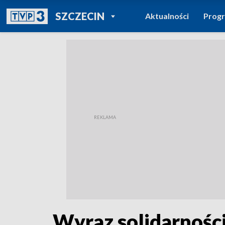
POWRÓT DO
SZCZECIN
Aktualności
Prog
TVP REGIONY
Wyraz solidarności 