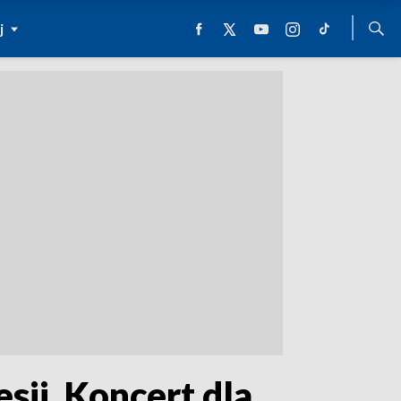
j
esji. Koncert dla