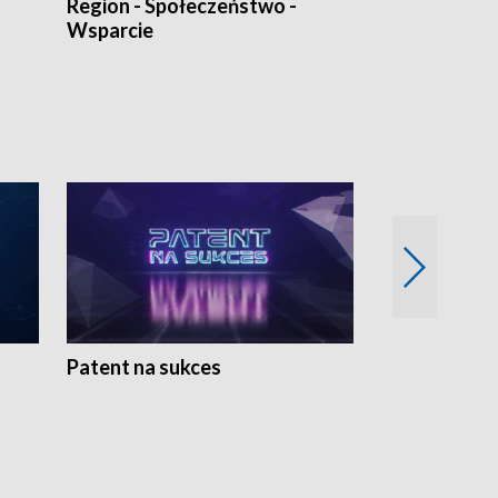
Region - Społeczeństwo -
Bez Barier
Wsparcie
Patent na sukces
Rolnictwo w 