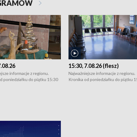
OGRAMÓW
7.08.26
15:30, 7.08.26 (flesz)
jsze informacje z regionu.
Najważniejsze informacje z regionu.
d poniedziałku do piątku 15:30
Kronika od poniedziałku do piątku 1
16:30 (+ rozmowa), 18:30, 21:30.
(flesz), 16:30 (+ rozmowa), 18:30, 21
y i święta 15:30 i 16:30
W weekendy i święta 15:30 i 16:30
8:30 i 21:30. Dziennikarze czekają
(flesz), 18:30 i 21:30. Dziennikarze c
a zgłoszenia: Szczecin - tel. 91-
na Państwa zgłoszenia: Szczecin - te
0, Koszalin - tel. 94-34-50-054,
4 8-10-400, Koszalin - tel. 94-34-50
ronika@tvp.pl.
e-mail: kronika@tvp.pl.