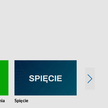
nia
Spięcie
Niedziałkow