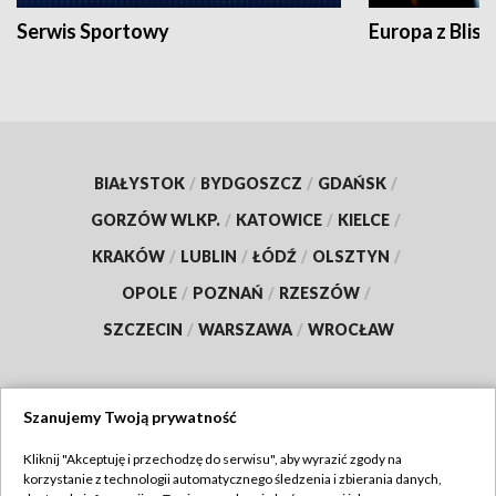
Serwis Sportowy
Europa z Blisk
BIAŁYSTOK
/
BYDGOSZCZ
/
GDAŃSK
/
GORZÓW WLKP.
/
KATOWICE
/
KIELCE
/
KRAKÓW
/
LUBLIN
/
ŁÓDŹ
/
OLSZTYN
/
OPOLE
/
POZNAŃ
/
RZESZÓW
/
SZCZECIN
/
WARSZAWA
/
WROCŁAW
Szanujemy Twoją prywatność
Dołącz do nas:
Kliknij "Akceptuję i przechodzę do serwisu", aby wyrazić zgody na
korzystanie z technologii automatycznego śledzenia i zbierania danych,
TVP