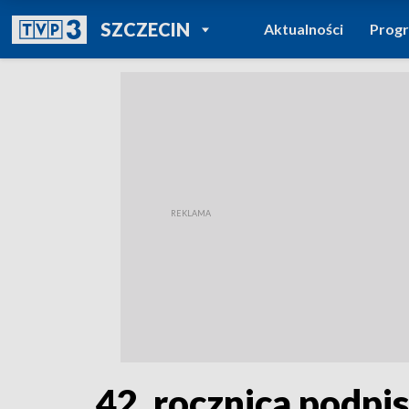
POWRÓT DO
SZCZECIN
Aktualności
Prog
TVP REGIONY
42. rocznica podpi