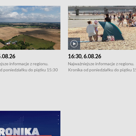
5.08.26
16:30, 6.08.26
jsze informacje z regionu.
Najważniejsze informacje z regionu.
d poniedziałku do piątku 15:30
Kronika od poniedziałku do piątku 1
16:30 (+ rozmowa), 18:30, 21:30.
(flesz), 16:30 (+ rozmowa), 18:30, 21
y i święta 15:30 i 16:30
W weekendy i święta 15:30 i 16:30
8:30 i 21:30. Dziennikarze czekają
(flesz), 18:30 i 21:30. Dziennikarze c
a zgłoszenia: Szczecin - tel. 91-
na Państwa zgłoszenia: Szczecin - te
0, Koszalin - tel. 94-34-50-054,
4 8-10-400, Koszalin - tel. 94-34-50
ronika@tvp.pl.
e-mail: kronika@tvp.pl.