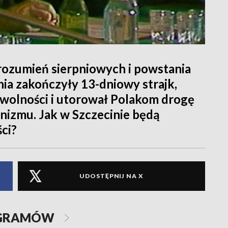
orozumień sierpniowych i powstania
ia zakończyły 13-dniowy strajk,
wolności i utorował Polakom drogę
izmu. Jak w Szczecinie będą
ci?
UDOSTĘPNIJ NA X
OGRAMÓW