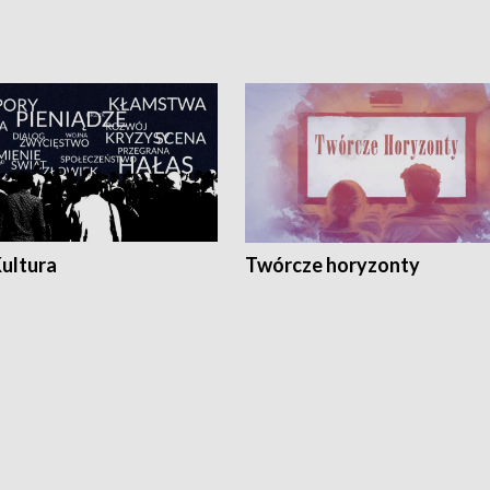
Kultura
Twórcze horyzonty