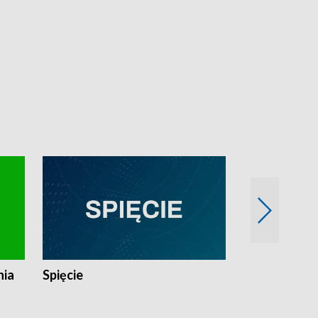
nia
Spięcie
Niedziałkow