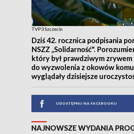
TVP3 Szczecin
Dziś 42. rocznica podpisania p
NSZZ „Solidarność". Porozumien
który był prawdziwym zrywem 
do wyzwolenia z okowów komun
wyglądały dzisiejsze uroczystoś
UDOSTĘPNIJ NA FACEBOOKU
NAJNOWSZE WYDANIA PR