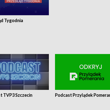
ąd Tygodnia
t TVP3 Szczecin
Podcast Przylądek Pomera