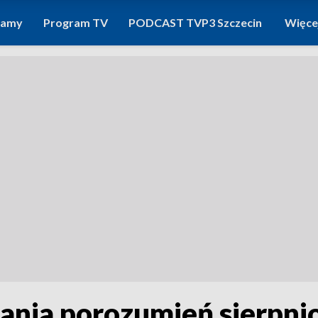
ramy
Program TV
PODCAST TVP3 Szczecin
Więce
sania porozumień sierpni