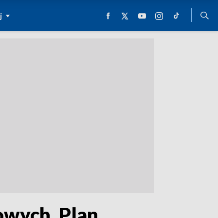
j
owych. Plan