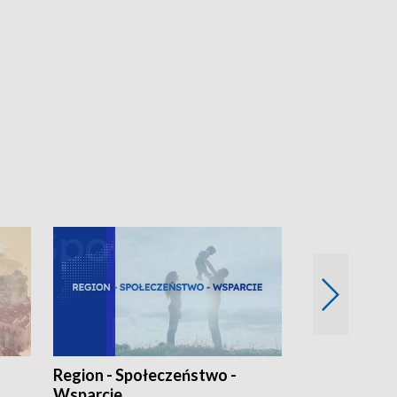
Region - Społeczeństwo -
Bez Barier
Wsparcie