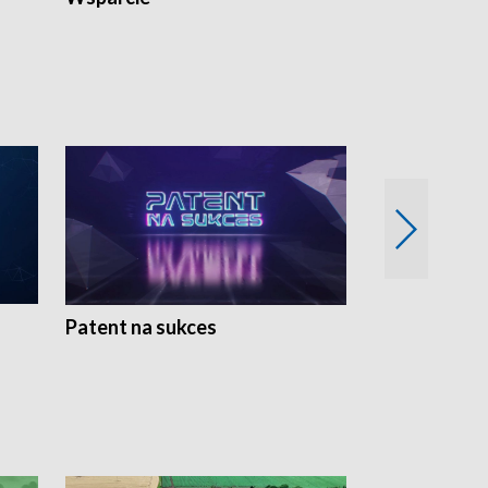
Patent na sukces
Rolnictwo w 