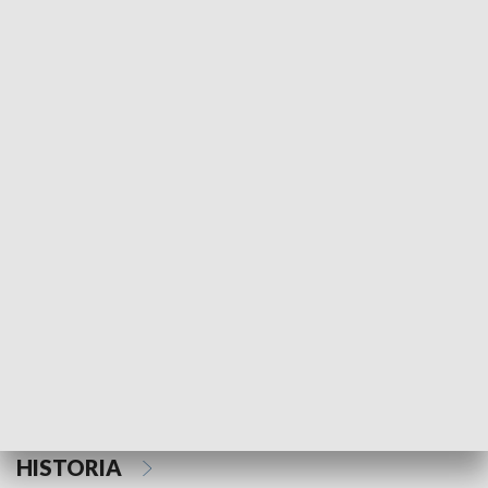
Morski Kompas
Z wiatrem w o
NAUKA I EDUKACJA
Z indeksem w ręku
Droga po suk
HISTORIA