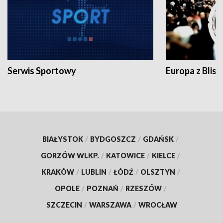
Serwis Sportowy
Europa z Blisk
BIAŁYSTOK
/
BYDGOSZCZ
/
GDAŃSK
/
GORZÓW WLKP.
/
KATOWICE
/
KIELCE
/
KRAKÓW
/
LUBLIN
/
ŁÓDŹ
/
OLSZTYN
/
OPOLE
/
POZNAŃ
/
RZESZÓW
/
SZCZECIN
/
WARSZAWA
/
WROCŁAW