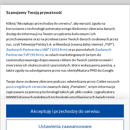
Szanujemy Twoją prywatność
Dołącz do nas:
Kliknij "Akceptuję i przechodzę do serwisu", aby wyrazić zgody na
korzystanie z technologii automatycznego śledzenia i zbierania danych,
TVP
dostęp do informacji na Twoim urządzeniu końcowym i ich
Abonament TVP
przechowywanie oraz na przetwarzanie Twoich danych osobowych przez
Regulamin TVP
nas, czyli Telewizję Polską S.A. w likwidacji (zwaną dalej również „TVP”),
Emisja w TVP
Polityka prywatności
Zaufanych Partnerów z IAB* (1201 firm)
oraz pozostałych
Zaufanych
Partnerów TVP (93 firm)
, w celach marketingowych (w tym do
Centrum informacji TVP
Moje zgody
zautomatyzowanego dopasowania reklam do Twoich zainteresowań i
mierzenia ich skuteczności) i pozostałych, które wskazujemy poniżej, a
Naziemna Telewizja Cyfrowa
Pomoc
także zgody na udostępnianie przez nas identyfikatora PPID do Google.
Sklep TVP
Biuro reklamy
Twoje dane osobowe zbierane podczas odwiedzania przez Ciebie naszych
Rada Programowa
Kontakt
poszczególnych serwisów
zwanych dalej „Portalem”, w tym informacje
zapisywane za pomocą technologii takich jak: pliki cookie, sygnalizatory
System NOS
WWW lub innych podobnych technologii umożliwiających świadczenie
dopasowanych i bezpiecznych usług, personalizację treści oraz reklam,
Informacje o nadawcy
Kanały
udostępnianie funkcji mediów społecznościowych oraz analizowanie
Akceptuję i przechodzę do serwisu
ruchu w Internecie.
Program dla prasy
©2026 Telewizja Polska S.A. w likwidacji
Biuro Reklamy
Twoje dane osobowe zbierane podczas odwiedzania przez Ciebie
Ustawienia zaawansowane
poszczególnych serwisów
na Portalu, takie jak adresy IP, identyfikatory